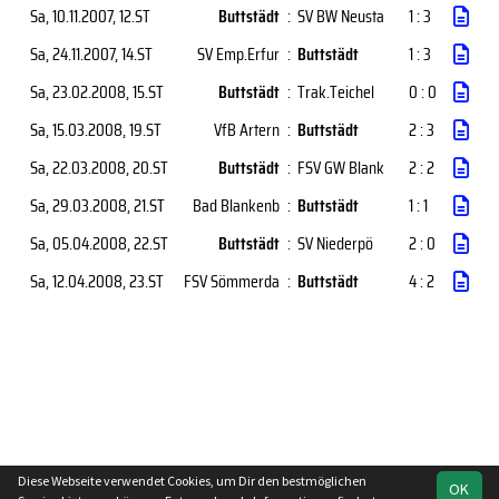
Sa, 10.11.2007
, 12.ST
Buttstädt
:
SV BW Neusta
1 : 3
Sa, 24.11.2007
, 14.ST
SV Emp.Erfur
:
Buttstädt
1 : 3
Sa, 23.02.2008
, 15.ST
Buttstädt
:
Trak.Teichel
0 : 0
Sa, 15.03.2008
, 19.ST
VfB Artern
:
Buttstädt
2 : 3
Sa, 22.03.2008
, 20.ST
Buttstädt
:
FSV GW Blank
2 : 2
Sa, 29.03.2008
, 21.ST
Bad Blankenb
:
Buttstädt
1 : 1
Sa, 05.04.2008
, 22.ST
Buttstädt
:
SV Niederpö
2 : 0
Sa, 12.04.2008
, 23.ST
FSV Sömmerda
:
Buttstädt
4 : 2
Diese Webseite verwendet Cookies, um Dir den bestmöglichen
OK
soccero.de