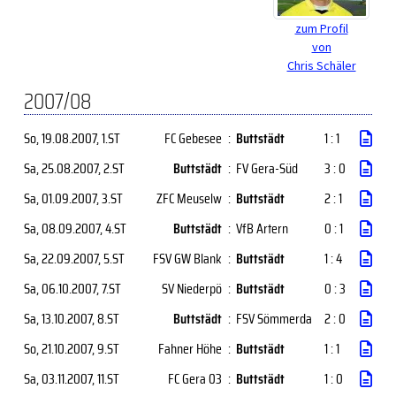
zum Profil
von
Chris Schäler
2007/08
So, 19.08.2007
, 1.ST
FC Gebesee
:
Buttstädt
1 : 1
Sa, 25.08.2007
, 2.ST
Buttstädt
:
FV Gera-Süd
3 : 0
Sa, 01.09.2007
, 3.ST
ZFC Meuselw
:
Buttstädt
2 : 1
Sa, 08.09.2007
, 4.ST
Buttstädt
:
VfB Artern
0 : 1
Sa, 22.09.2007
, 5.ST
FSV GW Blank
:
Buttstädt
1 : 4
Sa, 06.10.2007
, 7.ST
SV Niederpö
:
Buttstädt
0 : 3
Sa, 13.10.2007
, 8.ST
Buttstädt
:
FSV Sömmerda
2 : 0
So, 21.10.2007
, 9.ST
Fahner Höhe
:
Buttstädt
1 : 1
Sa, 03.11.2007
, 11.ST
FC Gera 03
:
Buttstädt
1 : 0