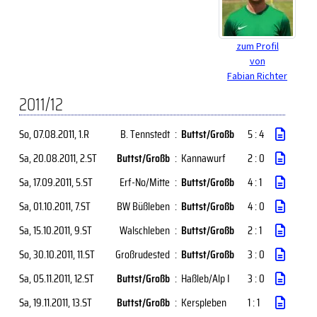
zum Profil
von
Fabian Richter
2011/12
So, 07.08.2011
, 1.R
B. Tennstedt
:
Buttst/Großb
5 : 4
Sa, 20.08.2011
, 2.ST
Buttst/Großb
:
Kannawurf
2 : 0
Sa, 17.09.2011
, 5.ST
Erf-No/Mitte
:
Buttst/Großb
4 : 1
Sa, 01.10.2011
, 7.ST
BW Büßleben
:
Buttst/Großb
4 : 0
Sa, 15.10.2011
, 9.ST
Walschleben
:
Buttst/Großb
2 : 1
So, 30.10.2011
, 11.ST
Großrudested
:
Buttst/Großb
3 : 0
Sa, 05.11.2011
, 12.ST
Buttst/Großb
:
Haßleb/Alp I
3 : 0
Sa, 19.11.2011
, 13.ST
Buttst/Großb
:
Kerspleben
1 : 1