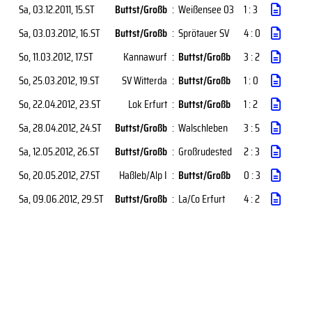
Sa, 03.12.2011
, 15.ST
Buttst/Großb
:
Weißensee 03
1 : 3
Sa, 03.03.2012
, 16.ST
Buttst/Großb
:
Sprötauer SV
4 : 0
So, 11.03.2012
, 17.ST
Kannawurf
:
Buttst/Großb
3 : 2
So, 25.03.2012
, 19.ST
SV Witterda
:
Buttst/Großb
1 : 0
So, 22.04.2012
, 23.ST
Lok Erfurt
:
Buttst/Großb
1 : 2
Sa, 28.04.2012
, 24.ST
Buttst/Großb
:
Walschleben
3 : 5
Sa, 12.05.2012
, 26.ST
Buttst/Großb
:
Großrudested
2 : 3
So, 20.05.2012
, 27.ST
Haßleb/Alp I
:
Buttst/Großb
0 : 3
Sa, 09.06.2012
, 29.ST
Buttst/Großb
:
La/Co Erfurt
4 : 2