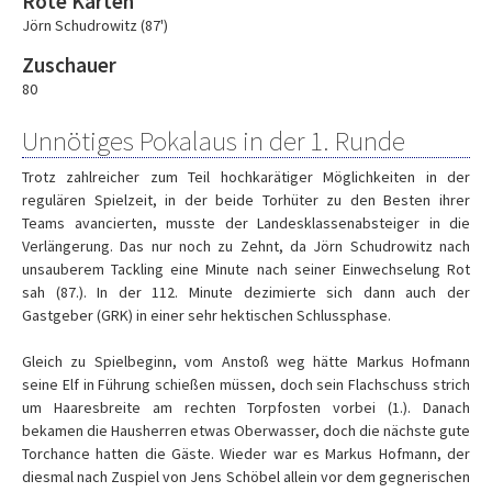
Rote Karten
Jörn Schudrowitz (87')
Zuschauer
80
Unnötiges Pokalaus in der 1. Runde
Trotz zahlreicher zum Teil hochkarätiger Möglichkeiten in der
regulären Spielzeit, in der beide Torhüter zu den Besten ihrer
Teams avancierten, musste der Landesklassenabsteiger in die
Verlängerung. Das nur noch zu Zehnt, da Jörn Schudrowitz nach
unsauberem Tackling eine Minute nach seiner Einwechselung Rot
sah (87.). In der 112. Minute dezimierte sich dann auch der
Gastgeber (GRK) in einer sehr hektischen Schlussphase.
Gleich zu Spielbeginn, vom Anstoß weg hätte Markus Hofmann
seine Elf in Führung schießen müssen, doch sein Flachschuss strich
um Haaresbreite am rechten Torpfosten vorbei (1.). Danach
bekamen die Hausherren etwas Oberwasser, doch die nächste gute
Torchance hatten die Gäste. Wieder war es Markus Hofmann, der
diesmal nach Zuspiel von Jens Schöbel allein vor dem gegnerischen