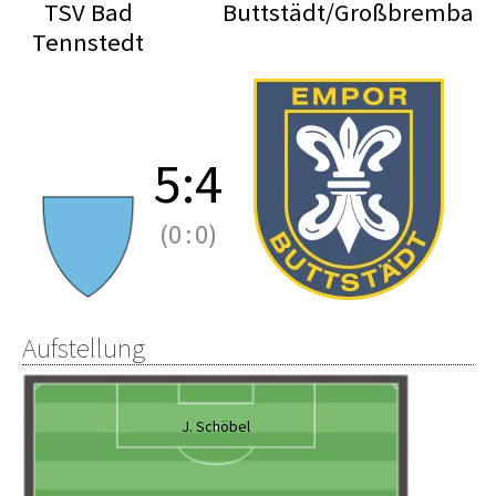
TSV Bad
Buttstädt/Großbremba
Tennstedt
5
:
4
(0
:
0)
Aufstellung
J. Schöbel