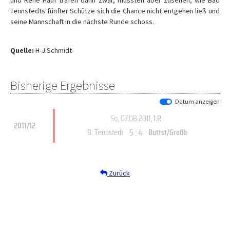
und Rene Hauf trafen dann zwar, mussten aber zusehen, wie Bad
Tennstedts fünfter Schütze sich die Chance nicht entgehen ließ und
seine Mannschaft in die nächste Runde schoss.
Quelle:
H-J.Schmidt
Bisherige Ergebnisse
Datum anzeigen
So, 07.08.2011
, 1.R
2011/12
5 : 4
B. Tennstedt
Buttst/Großb
Zurück