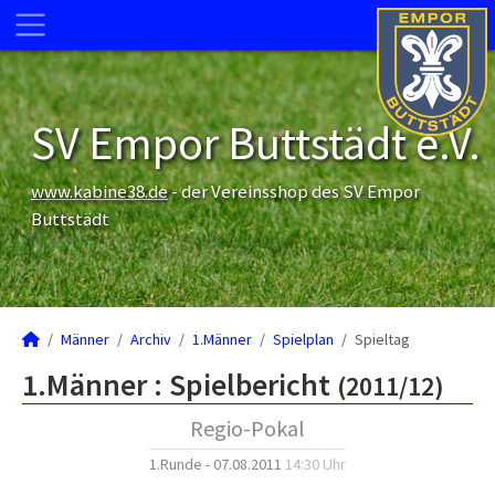
SV Empor Buttstädt e.V.
www.kabine38.de
- der Vereinsshop des SV Empor
Buttstädt
Männer
Archiv
1.Männer
Spielplan
Spieltag
1.Männer :
Spielbericht
(2011/12)
Regio-Pokal
1.Runde - 07.08.2011
14:30 Uhr