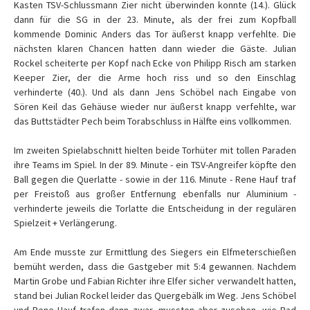
Kasten TSV-Schlussmann Zier nicht überwinden konnte (14.). Glück
dann für die SG in der 23. Minute, als der frei zum Kopfball
kommende Dominic Anders das Tor äußerst knapp verfehlte. Die
nächsten klaren Chancen hatten dann wieder die Gäste. Julian
Rockel scheiterte per Kopf nach Ecke von Philipp Risch am starken
Keeper Zier, der die Arme hoch riss und so den Einschlag
verhinderte (40.). Und als dann Jens Schöbel nach Eingabe von
Sören Keil das Gehäuse wieder nur äußerst knapp verfehlte, war
das Buttstädter Pech beim Torabschluss in Hälfte eins vollkommen.
Im zweiten Spielabschnitt hielten beide Torhüter mit tollen Paraden
ihre Teams im Spiel. In der 89. Minute - ein TSV-Angreifer köpfte den
Ball gegen die Querlatte - sowie in der 116. Minute - Rene Hauf traf
per Freistoß aus großer Entfernung ebenfalls nur Aluminium -
verhinderte jeweils die Torlatte die Entscheidung in der regulären
Spielzeit + Verlängerung.
Am Ende musste zur Ermittlung des Siegers ein Elfmeterschießen
bemüht werden, dass die Gastgeber mit 5:4 gewannen. Nachdem
Martin Grobe und Fabian Richter ihre Elfer sicher verwandelt hatten,
stand bei Julian Rockel leider das Quergebälk im Weg. Jens Schöbel