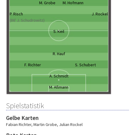
M. Grobe
M. Hofmann
P. Risch
J. Rockel
(86' J. Schudrowitz)
S. Keil
R. Hauf
F. Richter
S. Schubert
A. Schmidt
M. Aßmann
Spielstatistik
Gelbe Karten
Fabian Richter
,
Martin Grobe
,
Julian Rockel