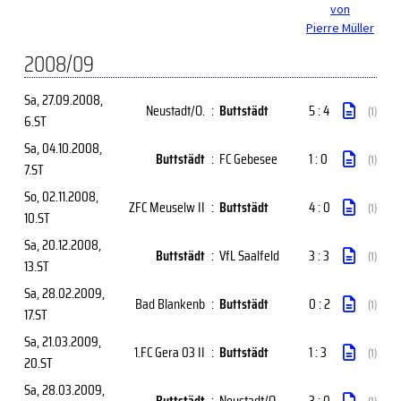
von
Pierre Müller
2008/09
Sa, 27.09.2008
,
Neustadt/O.
:
Buttstädt
5 : 4
(1)
6.ST
Sa, 04.10.2008
,
Buttstädt
:
FC Gebesee
1 : 0
(1)
7.ST
So, 02.11.2008
,
ZFC Meuselw II
:
Buttstädt
4 : 0
(1)
10.ST
Sa, 20.12.2008
,
Buttstädt
:
VfL Saalfeld
3 : 3
(1)
13.ST
Sa, 28.02.2009
,
Bad Blankenb
:
Buttstädt
0 : 2
(1)
17.ST
Sa, 21.03.2009
,
1.FC Gera 03 II
:
Buttstädt
1 : 3
(1)
20.ST
Sa, 28.03.2009
,
Buttstädt
:
Neustadt/O.
3 : 0