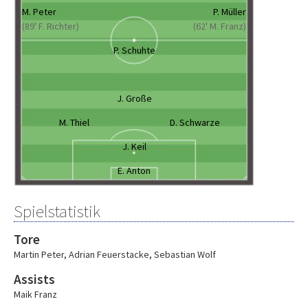
M. Peter
P. Müller
(89' F. Richter)
(62' M. Franz)
P. Schuhte
J. Große
M. Thiel
D. Schwarze
J. Keil
E. Anton
Spielstatistik
Tore
Martin Peter
,
Adrian Feuerstacke
,
Sebastian Wolf
Assists
Maik Franz