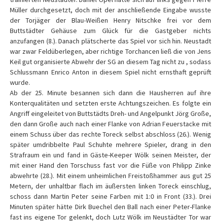
Müller durchgesetzt, doch mit der anschließende Eingabe wusste
der Torjäger der Blau-Weißen Henry Nitschke frei vor dem
Buttstädter Gehäuse zum Glück für die Gastgeber nichts
anzufangen (8.). Danach plätscherte das Spiel vor sich hin. Neustadt
war zwar Feldüberlegen, aber richtige Torchancen ließ die von Jens
Keil gut organisierte Abwehr der SG an diesem Tag nicht zu , sodass
Schlussmann Enrico Anton in diesem Spiel nicht ernsthaft geprüft
wurde.
Ab der 25. Minute besannen sich dann die Hausherren auf ihre
Konterqualitäten und setzten erste Achtungszeichen. Es folgte ein
Angriff eingeleitet von Buttstädts Dreh- und Angelpunkt Jörg Große,
den dann Große auch nach einer Flanke von Adrian Feuerstacke mit
einem Schuss über das rechte Toreck selbst abschloss (26.). Wenig
später umdribbelte Paul Schuhte mehrere Spieler, drang in den
Strafraum ein und fand in Gäste-Keeper Wölk seinen Meister, der
mit einer Hand den Torschuss fast vor die Füße von Philipp Zinke
abwehrte (28.). Mit einem unheimlichen Freistoßhammer aus gut 25
Metern, der unhaltbar flach im äußersten linken Toreck einschlug,
schoss dann Martin Peter seine Farben mit 1:0 in Front (33.). Drei
Minuten später hätte Dirk Buechel den Ball nach einer Peter-Flanke
fast ins eigene Tor gelenkt, doch Lutz Wölk im Neustädter Tor war