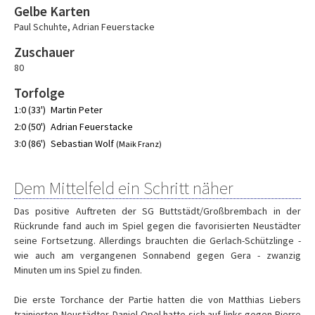
Gelbe Karten
Paul Schuhte
,
Adrian Feuerstacke
Zuschauer
80
Torfolge
1:0 (33')
Martin Peter
2:0 (50')
Adrian Feuerstacke
3:0 (86')
Sebastian Wolf
(Maik Franz)
Dem Mittelfeld ein Schritt näher
Das positive Auftreten der SG Buttstädt/Großbrembach in der
Rückrunde fand auch im Spiel gegen die favorisierten Neustädter
seine Fortsetzung. Allerdings brauchten die Gerlach-Schützlinge -
wie auch am vergangenen Sonnabend gegen Gera - zwanzig
Minuten um ins Spiel zu finden.
Die erste Torchance der Partie hatten die von Matthias Liebers
trainierten Neustädter. Daniel Opel hatte sich auf links gegen Pierre