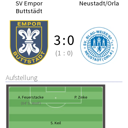
SV Empor
Neustadt/Orla
Buttstädt
3
:
0
(1
:
0)
Aufstellung
A. Feuerstacke
P. Zinke
(84' S. Wolf)
S. Keil