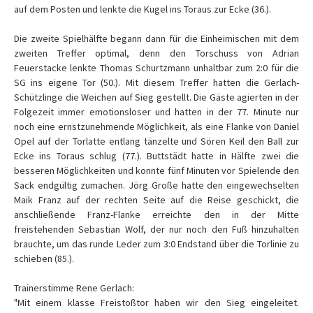
auf dem Posten und lenkte die Kugel ins Toraus zur Ecke (36.).
Die zweite Spielhälfte begann dann für die Einheimischen mit dem
zweiten Treffer optimal, denn den Torschuss von Adrian
Feuerstacke lenkte Thomas Schurtzmann unhaltbar zum 2:0 für die
SG ins eigene Tor (50.). Mit diesem Treffer hatten die Gerlach-
Schützlinge die Weichen auf Sieg gestellt. Die Gäste agierten in der
Folgezeit immer emotionsloser und hatten in der 77. Minute nur
noch eine ernstzunehmende Möglichkeit, als eine Flanke von Daniel
Opel auf der Torlatte entlang tänzelte und Sören Keil den Ball zur
Ecke ins Toraus schlug (77.). Buttstädt hatte in Hälfte zwei die
besseren Möglichkeiten und konnte fünf Minuten vor Spielende den
Sack endgültig zumachen. Jörg Große hatte den eingewechselten
Maik Franz auf der rechten Seite auf die Reise geschickt, die
anschließende Franz-Flanke erreichte den in der Mitte
freistehenden Sebastian Wolf, der nur noch den Fuß hinzuhalten
brauchte, um das runde Leder zum 3:0 Endstand über die Torlinie zu
schieben (85.).
Trainerstimme Rene Gerlach:
"Mit einem klasse Freistoßtor haben wir den Sieg eingeleitet.