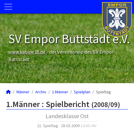
SV Empor Buttstädt e.V.
www.kabine38.de
- der Vereinsshop des SV Empor
Buttstädt
Männer
Archiv
1.Männer
Spielplan
Spieltag
1.Männer :
Spielbericht
(2008/09)
Landesklasse Ost
21. Spieltag - 28.03.2009
14:00 Uhr