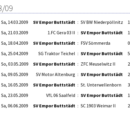
8/09
Sa, 14.03.2009
SV Empor Buttstädt
:
SV BW Niederpöllnitz
1
Sa, 21.03.2009
1.FC Gera 03 II
:
SV Empor Buttstädt
1
Sa, 18.04.2009
SV Empor Buttstädt
:
FSV Sömmerda
0
Sa, 25.04.2009
SG Traktor Teichel
:
SV Empor Buttstädt
5
So, 03.05.2009
SV Empor Buttstädt
:
ZFC Meuselwitz II
2
Sa, 09.05.2009
SV Motor Altenburg
:
SV Empor Buttstädt
2
Sa, 16.05.2009
SV Empor Buttstädt
:
St. Unterwellenborn
3
Sa, 23.05.2009
VfL 06 Saalfeld
:
SV Empor Buttstädt
1
Sa, 06.06.2009
SV Empor Buttstädt
:
SC 1903 Weimar II
2