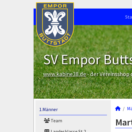
Sta
SV Empor Butts
www.kabine38.de
- der Vereinsshop
M
1.Männer
Mart
Team
Landesklasse St.2