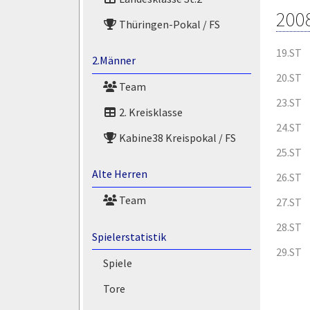
200
Thüringen-Pokal / FS
19.ST
2.Männer
20.ST
Team
23.ST
2. Kreisklasse
24.ST
Kabine38 Kreispokal / FS
25.ST
Alte Herren
26.ST
Team
27.ST
28.ST
Spielerstatistik
29.ST
Spiele
Tore