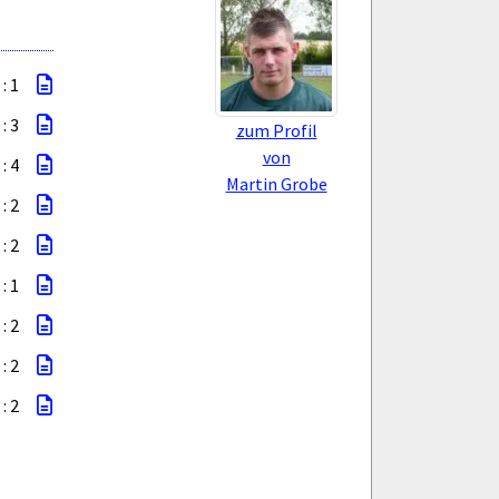
 : 1
 : 3
zum Profil
von
 : 4
Martin Grobe
 : 2
 : 2
 : 1
 : 2
 : 2
 : 2