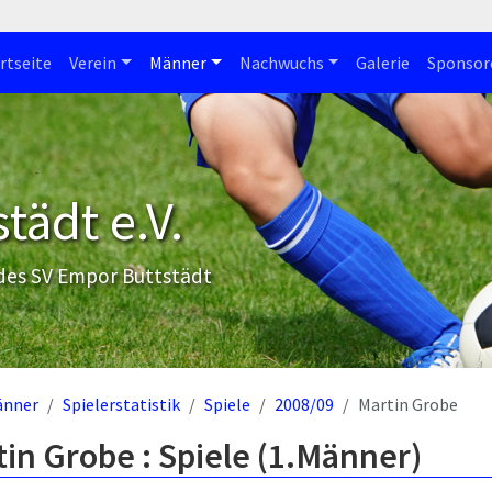
rtseite
Verein
Männer
Nachwuchs
Galerie
Sponsor
tädt e.V.
 des SV Empor Buttstädt
änner
Spielerstatistik
Spiele
2008/09
Martin Grobe
in Grobe : Spiele (1.Männer)