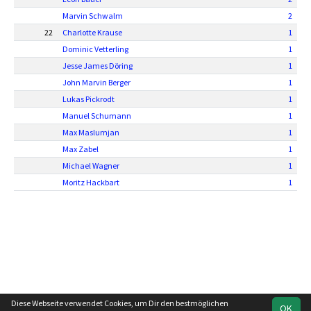
Marvin Schwalm
2
22
Charlotte Krause
1
Dominic Vetterling
1
Jesse James Döring
1
John Marvin Berger
1
Lukas Pickrodt
1
Manuel Schumann
1
Max Maslumjan
1
Max Zabel
1
Michael Wagner
1
Moritz Hackbart
1
Diese Webseite verwendet Cookies, um Dir den bestmöglichen
OK