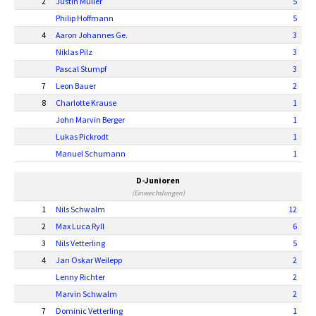
2
Justin Müller
5
Philip Hoffmann
5
4
Aaron Johannes Ge.
3
Niklas Pilz
3
Pascal Stumpf
3
7
Leon Bauer
2
8
Charlotte Krause
1
John Marvin Berger
1
Lukas Pickrodt
1
Manuel Schumann
1
D-Junioren
(Einwechslungen)
1
Nils Schwalm
12
2
Max Luca Ryll
6
3
Nils Vetterling
5
4
Jan Oskar Weilepp
2
Lenny Richter
2
Marvin Schwalm
2
7
Dominic Vetterling
1