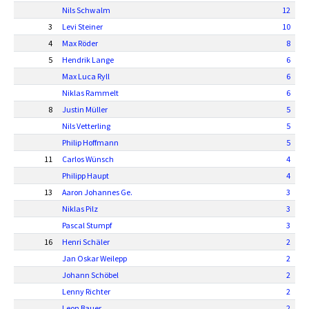
Nils Schwalm
12
3
Levi Steiner
10
4
Max Röder
8
5
Hendrik Lange
6
Max Luca Ryll
6
Niklas Rammelt
6
8
Justin Müller
5
Nils Vetterling
5
Philip Hoffmann
5
11
Carlos Wünsch
4
Philipp Haupt
4
13
Aaron Johannes Ge.
3
Niklas Pilz
3
Pascal Stumpf
3
16
Henri Schäler
2
Jan Oskar Weilepp
2
Johann Schöbel
2
Lenny Richter
2
Leon Bauer
2