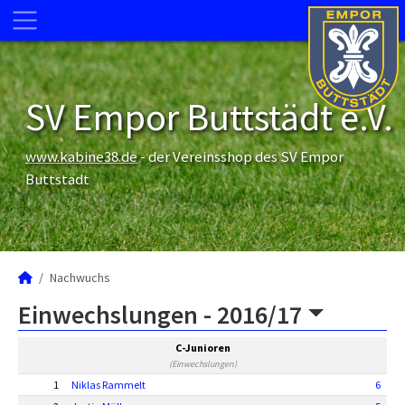
SV Empor Buttstädt e.V.
www.kabine38.de
- der Vereinsshop des SV Empor
Buttstädt
Nachwuchs
Einwechslungen -
2016/17
C-Junioren
(Einwechslungen)
1
Niklas Rammelt
6