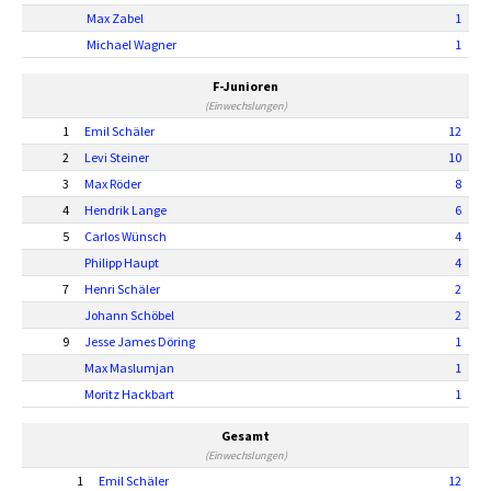
Max Zabel
1
Michael Wagner
1
F-Junioren
(Einwechslungen)
1
Emil Schäler
12
2
Levi Steiner
10
3
Max Röder
8
4
Hendrik Lange
6
5
Carlos Wünsch
4
Philipp Haupt
4
7
Henri Schäler
2
Johann Schöbel
2
9
Jesse James Döring
1
Max Maslumjan
1
Moritz Hackbart
1
Gesamt
(Einwechslungen)
1
Emil Schäler
12