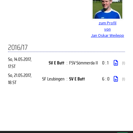
zum Profil
von
Jan Oskar Weilepp
2016/17
So, 14.05.2017
,
SV E Butt
:
FSV Sömmerda II
0 : 1
(1)
17.ST
So, 21.05.2017
,
SF Leubingen
:
SV E Butt
6 : 0
(1)
18.ST