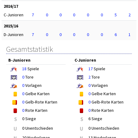
2016/17
C-Junioren
7
0
0
0
0
0
5
2
2015/16
D-Junioren
7
0
0
0
0
0
6
1
Gesamtstatistik
B-Junioren
C-Junioren
18
Spiele
17
Spiele
0
Tore
2
Tore
0
Vorlagen
0
Vorlagen
0
Gelbe Karten
0
Gelbe Karten
0
Gelb-Rote Karten
0
Gelb-Rote Karten
0
Rote Karten
0
Rote Karten
S
0 Siege
S
6 Siege
U
0 Unentschieden
U
0 Unentschieden
20 Niederlagen
13 Niederlagen