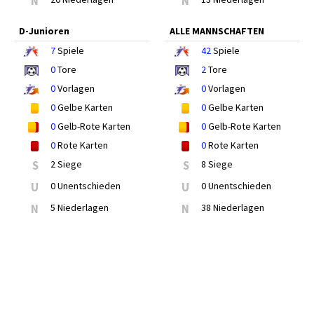
N
N
D-Junioren
ALLE MANNSCHAFTEN
7
Spiele
42
Spiele
0
Tore
2
Tore
0
Vorlagen
0
Vorlagen
0
Gelbe Karten
0
Gelbe Karten
0
Gelb-Rote Karten
0
Gelb-Rote Karten
0
Rote Karten
0
Rote Karten
S
2 Siege
S
8 Siege
U
0 Unentschieden
U
0 Unentschieden
N
5 Niederlagen
N
38 Niederlagen