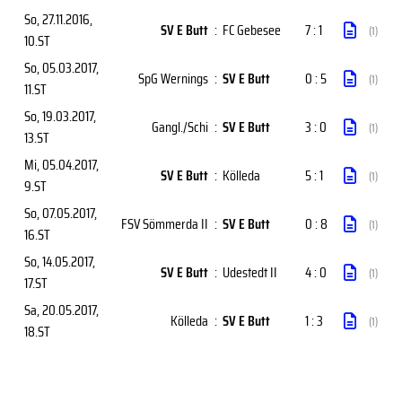
So, 27.11.2016
,
SV E Butt
:
FC Gebesee
7 : 1
(1)
10.ST
So, 05.03.2017
,
SpG Wernings
:
SV E Butt
0 : 5
(1)
11.ST
So, 19.03.2017
,
Gangl./Schi
:
SV E Butt
3 : 0
(1)
13.ST
Mi, 05.04.2017
,
SV E Butt
:
Kölleda
5 : 1
(1)
9.ST
So, 07.05.2017
,
FSV Sömmerda II
:
SV E Butt
0 : 8
(1)
16.ST
So, 14.05.2017
,
SV E Butt
:
Udestedt II
4 : 0
(1)
17.ST
Sa, 20.05.2017
,
Kölleda
:
SV E Butt
1 : 3
(1)
18.ST