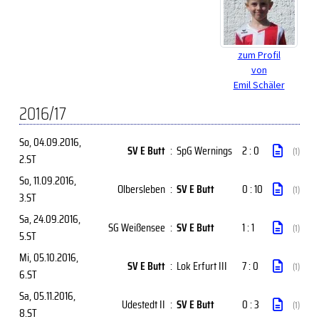
zum Profil
von
Emil Schäler
2016/17
So, 04.09.2016
,
SV E Butt
:
SpG Wernings
2 : 0
(1)
2.ST
So, 11.09.2016
,
Olbersleben
:
SV E Butt
0 : 10
(1)
3.ST
Sa, 24.09.2016
,
SG Weißensee
:
SV E Butt
1 : 1
(1)
5.ST
Mi, 05.10.2016
,
SV E Butt
:
Lok Erfurt III
7 : 0
(1)
6.ST
Sa, 05.11.2016
,
Udestedt II
:
SV E Butt
0 : 3
(1)
8.ST