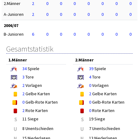
2.Männer
2
0
0
0
0
0
0
0
A-Junioren
2
0
0
0
0
0
0
0
2006/07
B-Junioren
6
0
0
0
0
0
0
0
Gesamtstatistik
1.Männer
2.Männer
34
Spiele
39
Spiele
3
Tore
4
Tore
2
Vorlagen
0
Vorlagen
2
Gelbe Karten
2
Gelbe Karten
0
Gelb-Rote Karten
0
Gelb-Rote Karten
2
Rote Karten
0
Rote Karten
S
11 Siege
S
19 Siege
U
8 Unentschieden
U
7 Unentschieden
N
15 Niederlagen
N
13 Niederlagen