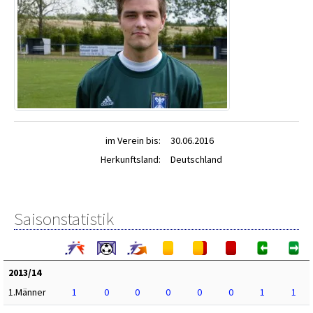
im Verein bis:
30.06.2016
Herkunftsland:
Deutschland
Saisonstatistik
2013/14
1.Männer
1
0
0
0
0
0
1
1