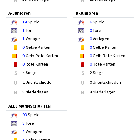
A-Junioren
B-Junioren
14
Spiele
6
Spiele
1
Tor
0
Tore
1
Vorlage
0
Vorlagen
0
Gelbe Karten
0
Gelbe Karten
0
Gelb-Rote Karten
0
Gelb-Rote Karten
0
Rote Karten
0
Rote Karten
S
4 Siege
S
2 Siege
U
2 Unentschieden
U
0 Unentschieden
N
8 Niederlagen
N
4 Niederlagen
ALLE MANNSCHAFTEN
93
Spiele
8
Tore
3
Vorlagen