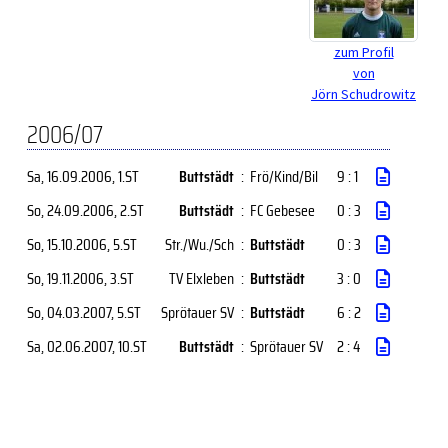
zum Profil
von
Jörn Schudrowitz
2006/07
Sa, 16.09.2006
, 1.ST
Buttstädt
:
Frö/Kind/Bil
9 : 1
So, 24.09.2006
, 2.ST
Buttstädt
:
FC Gebesee
0 : 3
So, 15.10.2006
, 5.ST
Str./Wu./Sch
:
Buttstädt
0 : 3
So, 19.11.2006
, 3.ST
TV Elxleben
:
Buttstädt
3 : 0
So, 04.03.2007
, 5.ST
Sprötauer SV
:
Buttstädt
6 : 2
Sa, 02.06.2007
, 10.ST
Buttstädt
:
Sprötauer SV
2 : 4