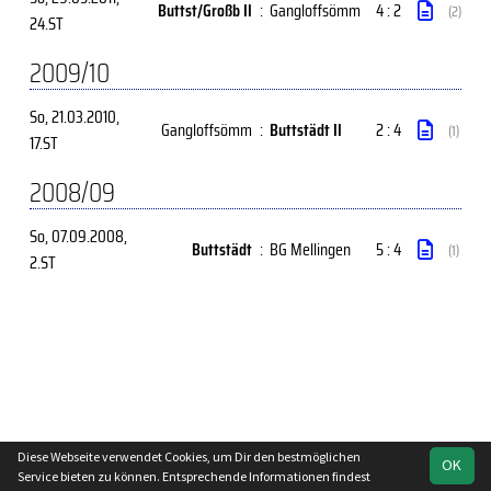
Buttst/Großb II
:
Gangloffsömm
4 : 2
(2)
24.ST
2009/10
So, 21.03.2010
,
Gangloffsömm
:
Buttstädt II
2 : 4
(1)
17.ST
2008/09
So, 07.09.2008
,
Buttstädt
:
BG Mellingen
5 : 4
(1)
2.ST
Diese Webseite verwendet Cookies, um Dir den bestmöglichen
OK
soccero.de
Service bieten zu können. Entsprechende Informationen findest