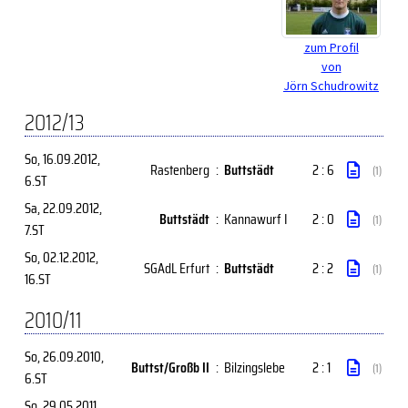
zum Profil
von
Jörn Schudrowitz
2012/13
So, 16.09.2012
,
Rastenberg
:
Buttstädt
2 : 6
(1)
6.ST
Sa, 22.09.2012
,
Buttstädt
:
Kannawurf I
2 : 0
(1)
7.ST
So, 02.12.2012
,
SGAdL Erfurt
:
Buttstädt
2 : 2
(1)
16.ST
2010/11
So, 26.09.2010
,
Buttst/Großb II
:
Bilzingslebe
2 : 1
(1)
6.ST
So, 29.05.2011
,