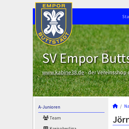
Sta
SV Empor Butts
www.kabine38.de
- der Vereinsshop
N
A-Junioren
Jörn
Team
Kreisoberliga