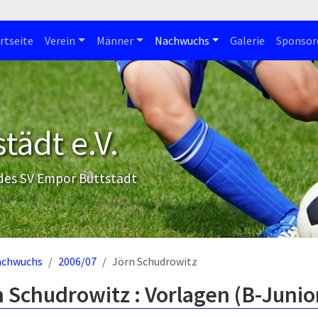
rtseite
Verein
Männer
Nachwuchs
Galerie
Sponsor
tädt e.V.
 des SV Empor Buttstädt
achwuchs
2006/07
Jörn Schudrowitz
 Schudrowitz : Vorlagen (B-Junio