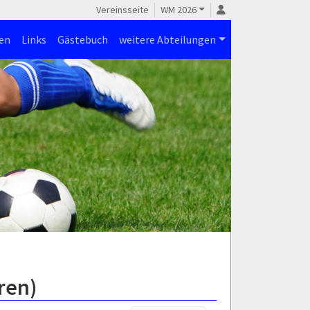
Vereinsseite
WM 2026
en
Links
Gästebuch
weitere Abteilungen
ren)