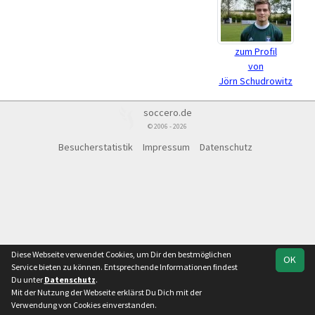
zum Profil
von
Jörn Schudrowitz
soccero.de
© 2006 - 2026
Besucherstatistik
Impressum
Datenschutz
Diese Webseite verwendet Cookies, um Dir den bestmöglichen
OK
Service bieten zu können. Entsprechende Informationen findest
Du unter
Datenschutz
.
Mit der Nutzung der Webseite erklärst Du Dich mit der
Verwendung von Cookies einverstanden.