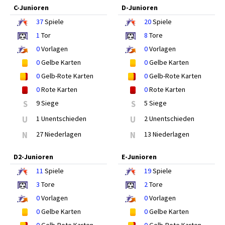
C-Junioren
D-Junioren
37
Spiele
20
Spiele
1
Tor
8
Tore
0
Vorlagen
0
Vorlagen
0
Gelbe Karten
0
Gelbe Karten
0
Gelb-Rote Karten
0
Gelb-Rote Karten
0
Rote Karten
0
Rote Karten
S
9 Siege
S
5 Siege
U
1 Unentschieden
U
2 Unentschieden
N
27 Niederlagen
N
13 Niederlagen
D2-Junioren
E-Junioren
11
Spiele
19
Spiele
3
Tore
2
Tore
0
Vorlagen
0
Vorlagen
0
Gelbe Karten
0
Gelbe Karten