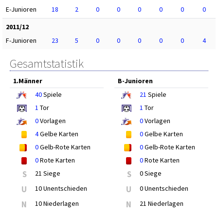
E-Junioren
18
2
0
0
0
0
0
0
2011/12
F-Junioren
23
5
0
0
0
0
0
4
Gesamtstatistik
1.Männer
B-Junioren
40
Spiele
21
Spiele
1
Tor
1
Tor
0
Vorlagen
0
Vorlagen
4
Gelbe Karten
0
Gelbe Karten
0
Gelb-Rote Karten
0
Gelb-Rote Karten
0
Rote Karten
0
Rote Karten
S
21 Siege
S
0 Siege
U
10 Unentschieden
U
0 Unentschieden
N
10 Niederlagen
N
21 Niederlagen