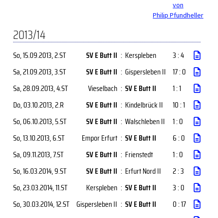
von
Philip Pfundheller
2013/14
So, 15.09.2013
, 2.ST
SV E Butt II
:
Kerspleben
3 : 4
Sa, 21.09.2013
, 3.ST
SV E Butt II
:
Gispersleben II
17 : 0
Sa, 28.09.2013
, 4.ST
Vieselbach
:
SV E Butt II
1 : 1
Do, 03.10.2013
, 2.R
SV E Butt II
:
Kindelbrück II
10 : 1
So, 06.10.2013
, 5.ST
SV E Butt II
:
Walschleben II
1 : 0
So, 13.10.2013
, 6.ST
Empor Erfurt
:
SV E Butt II
6 : 0
Sa, 09.11.2013
, 7.ST
SV E Butt II
:
Frienstedt
1 : 0
So, 16.03.2014
, 9.ST
SV E Butt II
:
Erfurt Nord II
2 : 3
So, 23.03.2014
, 11.ST
Kerspleben
:
SV E Butt II
3 : 0
So, 30.03.2014
, 12.ST
Gispersleben II
:
SV E Butt II
0 : 17