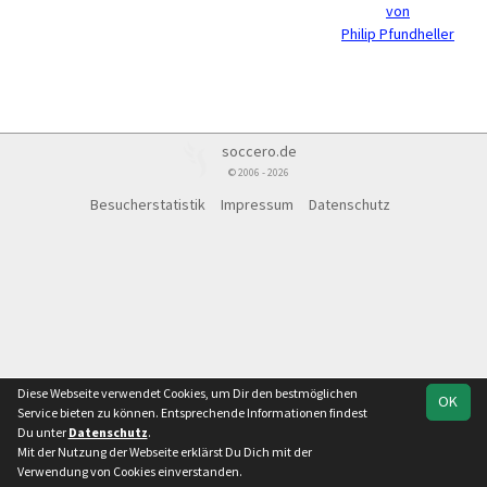
von
Philip Pfundheller
soccero.de
© 2006 - 2026
Besucherstatistik
Impressum
Datenschutz
Diese Webseite verwendet Cookies, um Dir den bestmöglichen
OK
Service bieten zu können. Entsprechende Informationen findest
Du unter
Datenschutz
.
Mit der Nutzung der Webseite erklärst Du Dich mit der
Verwendung von Cookies einverstanden.