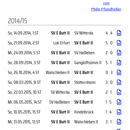
von
Philip Pfundheller
2014/15
So, 14.09.2014
, 1.ST
SV E Butt II
:
SV Witterda
4 : 4
So, 21.09.2014
, 2.ST
Lok Erfurt
:
SV E Butt II
5 : 0
Mi, 24.09.2014
, 5.ST
SV E Butt II
:
SV Haßleben
2 : 0
So, 28.09.2014
, 3.ST
SV E Butt II
:
Gangloffsömm II
5 : 1
So, 26.10.2014
, 4.ST
Walschleben II
:
SV E Butt II
0 : 3
So, 08.03.2015
, 8.ST
SV E Butt II
:
Stotternheim
3 : 0
So, 22.03.2015
, 10.ST
SV Witterda
:
SV E Butt II
2 : 1
Mi, 06.05.2015
, 14.ST
SV Haßleben
:
SV E Butt II
1 : 5
So, 10.05.2015
, 15.ST
SV E Butt II
:
Kindelbrück
1 : 4
Mi, 13.05.2015
, 13.ST
SV E Butt II
:
Walschleben II
3 : 1