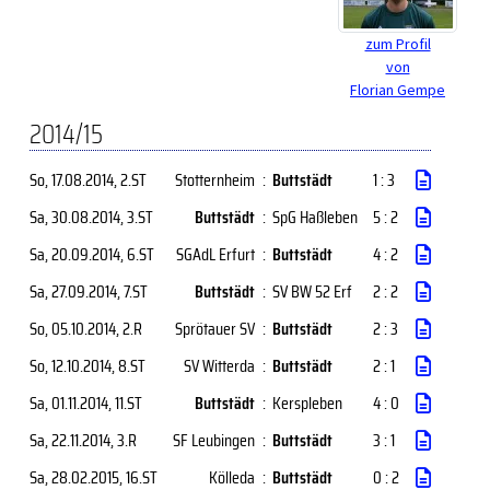
zum Profil
von
Florian Gempe
2014/15
So, 17.08.2014
, 2.ST
Stotternheim
:
Buttstädt
1 : 3
Sa, 30.08.2014
, 3.ST
Buttstädt
:
SpG Haßleben
5 : 2
Sa, 20.09.2014
, 6.ST
SGAdL Erfurt
:
Buttstädt
4 : 2
Sa, 27.09.2014
, 7.ST
Buttstädt
:
SV BW 52 Erf
2 : 2
So, 05.10.2014
, 2.R
Sprötauer SV
:
Buttstädt
2 : 3
So, 12.10.2014
, 8.ST
SV Witterda
:
Buttstädt
2 : 1
Sa, 01.11.2014
, 11.ST
Buttstädt
:
Kerspleben
4 : 0
Sa, 22.11.2014
, 3.R
SF Leubingen
:
Buttstädt
3 : 1
Sa, 28.02.2015
, 16.ST
Kölleda
:
Buttstädt
0 : 2