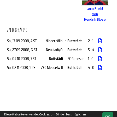
zum Profil
von
Hendrik Blose
2008/09
Sa, 13.09.2008
, 4.ST
Niederpöllni
:
Buttstädt
2 : 1
Sa, 27.09.2008
, 6.ST
Neustadt/O.
:
Buttstädt
5 : 4
Sa, 04.10.2008
, 7.ST
Buttstädt
:
FC Gebesee
1 : 0
So, 02.11.2008
, 10.ST
ZFC Meuselw II
:
Buttstädt
4 : 0
Diese Webseite verwendet Cookies, um Dir den bestmöglichen
OK