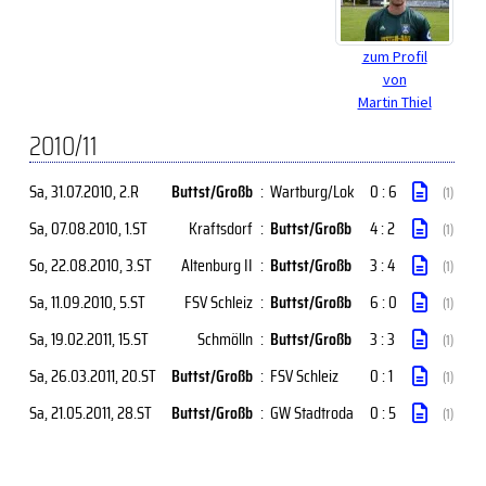
zum Profil
von
Martin Thiel
2010/11
Sa, 31.07.2010
, 2.R
Buttst/Großb
:
Wartburg/Lok
0 : 6
(1)
Sa, 07.08.2010
, 1.ST
Kraftsdorf
:
Buttst/Großb
4 : 2
(1)
So, 22.08.2010
, 3.ST
Altenburg II
:
Buttst/Großb
3 : 4
(1)
Sa, 11.09.2010
, 5.ST
FSV Schleiz
:
Buttst/Großb
6 : 0
(1)
Sa, 19.02.2011
, 15.ST
Schmölln
:
Buttst/Großb
3 : 3
(1)
Sa, 26.03.2011
, 20.ST
Buttst/Großb
:
FSV Schleiz
0 : 1
(1)
Sa, 21.05.2011
, 28.ST
Buttst/Großb
:
GW Stadtroda
0 : 5
(1)