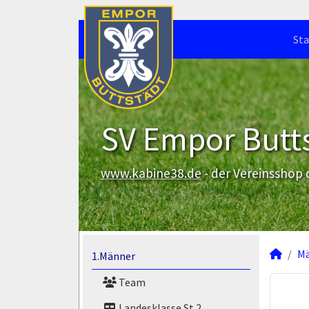
Sta
SV Empor Butts
www.kabine38.de
- der Vereinsshop
M
1.Männer
Team
Landesklasse St.2