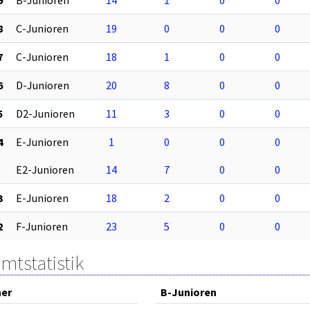
8
C-Junioren
19
0
0
0
7
C-Junioren
18
1
0
0
6
D-Junioren
20
8
0
0
5
D2-Junioren
11
3
0
0
4
E-Junioren
1
0
0
0
E2-Junioren
14
7
0
0
3
E-Junioren
18
2
0
0
2
F-Junioren
23
5
0
0
mtstatistik
ner
B-Junioren