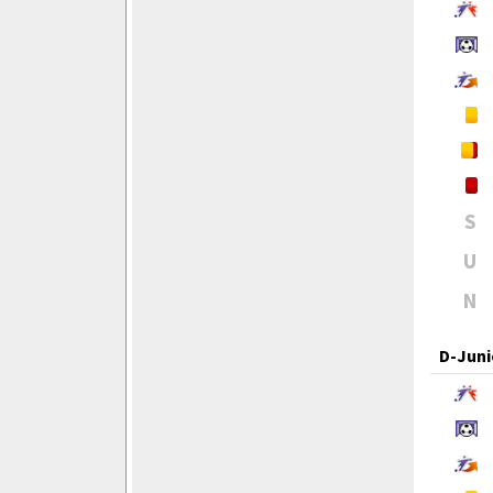
S
U
N
D-Juni