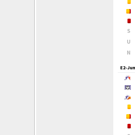
S
U
N
E2-Jun