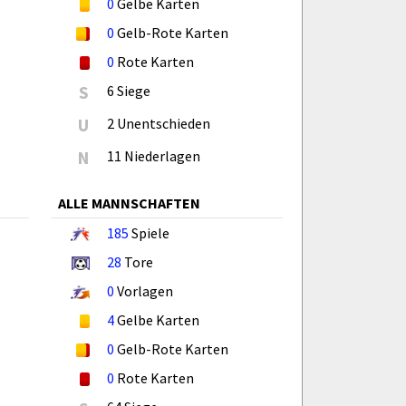
0
Gelbe Karten
0
Gelb-Rote Karten
0
Rote Karten
S
6 Siege
U
2 Unentschieden
N
11 Niederlagen
ALLE MANNSCHAFTEN
185
Spiele
28
Tore
0
Vorlagen
4
Gelbe Karten
0
Gelb-Rote Karten
0
Rote Karten