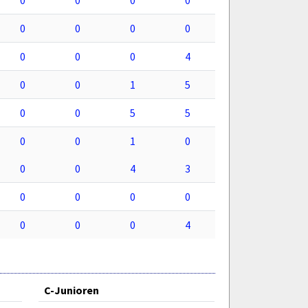
0
0
0
0
0
0
0
4
0
0
1
5
0
0
5
5
0
0
1
0
0
0
4
3
0
0
0
0
0
0
0
4
C-Junioren