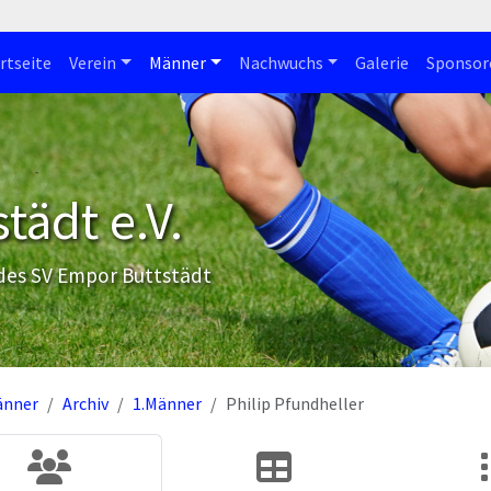
rtseite
Verein
Männer
Nachwuchs
Galerie
Sponsor
tädt e.V.
 des SV Empor Buttstädt
änner
Archiv
1.Männer
Philip Pfundheller