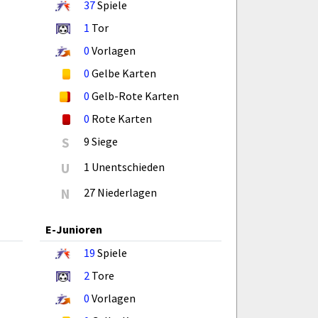
37
Spiele
1
Tor
0
Vorlagen
0
Gelbe Karten
0
Gelb-Rote Karten
0
Rote Karten
S
9 Siege
U
1 Unentschieden
N
27 Niederlagen
E-Junioren
19
Spiele
2
Tore
0
Vorlagen