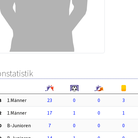
nstatistik
3
1.Männer
23
0
0
3
2
1.Männer
17
1
0
1
0
B-Junioren
7
0
0
0
9
B-Junioren
14
1
0
0