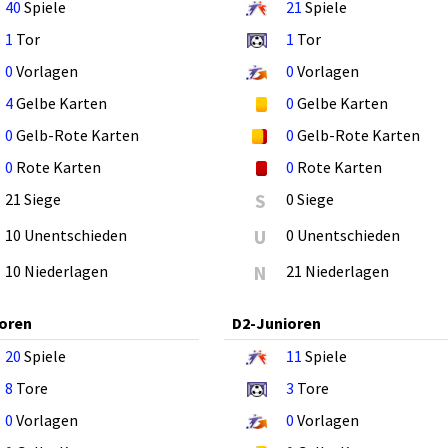
40
Spiele
21
Spiele
1
Tor
1
Tor
0
Vorlagen
0
Vorlagen
4
Gelbe Karten
0
Gelbe Karten
0
Gelb-Rote Karten
0
Gelb-Rote Karten
0
Rote Karten
0
Rote Karten
21 Siege
S
0 Siege
10 Unentschieden
U
0 Unentschieden
10 Niederlagen
N
21 Niederlagen
oren
D2-Junioren
20
Spiele
11
Spiele
8
Tore
3
Tore
0
Vorlagen
0
Vorlagen