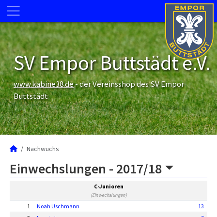
SV Empor Buttstädt e.V.
www.kabine38.de
- der Vereinsshop des SV Empor
Buttstädt
Nachwuchs
Einwechslungen -
2017/18
C-Junioren
(Einwechslungen)
1
Noah Uschmann
13