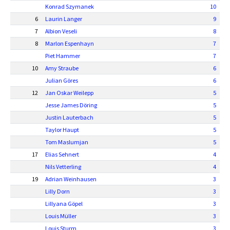
Konrad Szymanek
10
6
Laurin Langer
9
7
Albion Veseli
8
8
Marlon Espenhayn
7
Piet Hammer
7
10
Amy Straube
6
Julian Göres
6
12
Jan Oskar Weilepp
5
Jesse James Döring
5
Justin Lauterbach
5
Taylor Haupt
5
Tom Maslumjan
5
17
Elias Sehnert
4
Nils Vetterling
4
19
Adrian Weinhausen
3
Lilly Dorn
3
Lillyana Göpel
3
Louis Müller
3
Louis Sturm
3