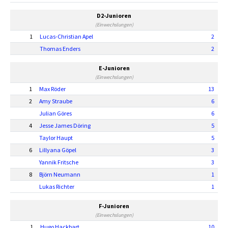
D2-Junioren
(Einwechslungen)
1
Lucas-Christian Apel
2
Thomas Enders
2
E-Junioren
(Einwechslungen)
1
Max Röder
13
2
Amy Straube
6
Julian Göres
6
4
Jesse James Döring
5
Taylor Haupt
5
6
Lillyana Göpel
3
Yannik Fritsche
3
8
Björn Neumann
1
Lukas Richter
1
F-Junioren
(Einwechslungen)
1
Hugo Hackbart
10