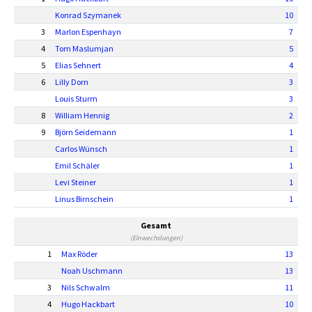
Konrad Szymanek
10
3
Marlon Espenhayn
7
4
Tom Maslumjan
5
5
Elias Sehnert
4
6
Lilly Dorn
3
Louis Sturm
3
8
William Hennig
2
9
Björn Seidemann
1
Carlos Wünsch
1
Emil Schäler
1
Levi Steiner
1
Linus Birnschein
1
Gesamt
(Einwechslungen)
1
Max Röder
13
Noah Uschmann
13
3
Nils Schwalm
11
4
Hugo Hackbart
10