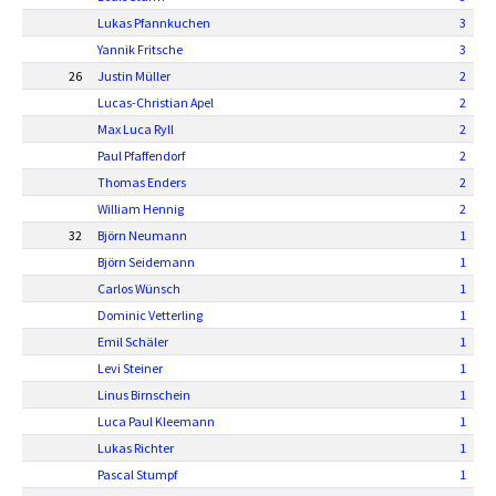
Lukas Pfannkuchen
3
Yannik Fritsche
3
26
Justin Müller
2
Lucas-Christian Apel
2
Max Luca Ryll
2
Paul Pfaffendorf
2
Thomas Enders
2
William Hennig
2
32
Björn Neumann
1
Björn Seidemann
1
Carlos Wünsch
1
Dominic Vetterling
1
Emil Schäler
1
Levi Steiner
1
Linus Birnschein
1
Luca Paul Kleemann
1
Lukas Richter
1
Pascal Stumpf
1