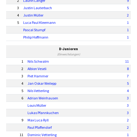
2
Laurin Langer
9
3
Justin Lauterbach
5
4
Justin Müller
2
5
Luca Paul Kleemann
1
Pascal Stumpf
1
Philip Hoffmann
1
D-Junioren
(Einwechslungen)
1
Nils Schwalm
11
2
Albion Veseli
8
3
Piet Hammer
7
4
Jan Oskar Weilepp
5
5
Nils Vetterling
4
6
Adrian Weinhausen
3
Louis Müller
3
Lukas Pfannkuchen
3
9
Max Luca Ryll
2
Paul Pfaffendorf
2
11
Dominic Vetterling
1