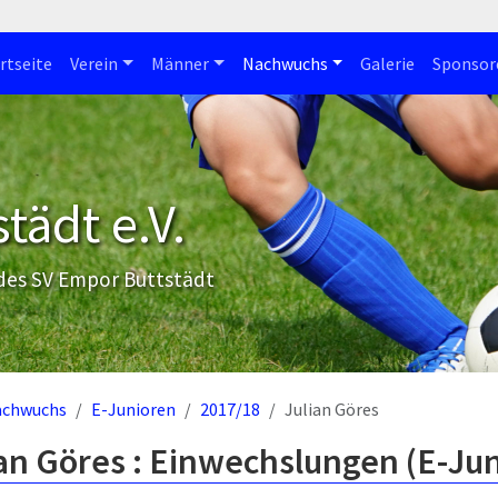
rtseite
Verein
Männer
Nachwuchs
Galerie
Sponsor
tädt e.V.
 des SV Empor Buttstädt
achwuchs
E-Junioren
2017/18
Julian Göres
an Göres : Einwechslungen (E-Ju