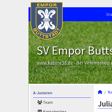
Sta
SV Empor Butts
www.kabine38.de
- der Vereinsshop
N
A-Junioren
Juli
Team
Kreisoberliga