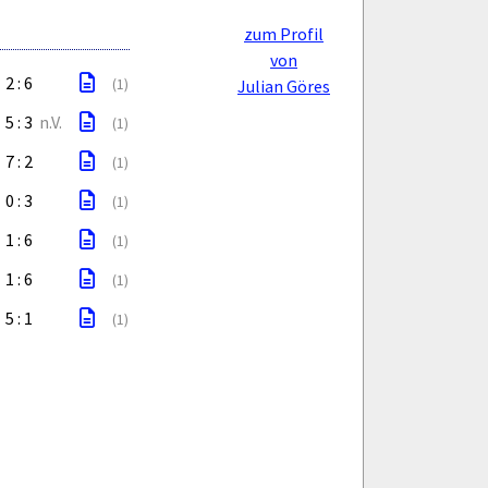
zum Profil
von
2 : 6
(1)
Julian Göres
5 : 3
n.V.
(1)
7 : 2
(1)
0 : 3
(1)
1 : 6
(1)
1 : 6
(1)
5 : 1
(1)