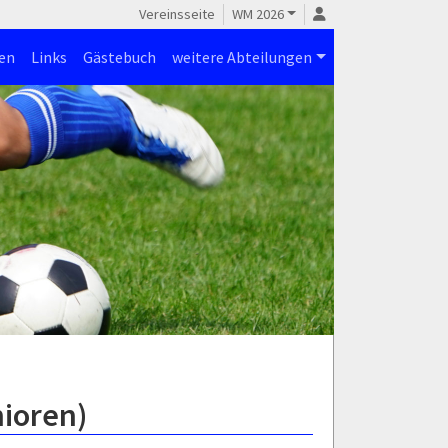
Vereinsseite
WM 2026
en
Links
Gästebuch
weitere Abteilungen
nioren)