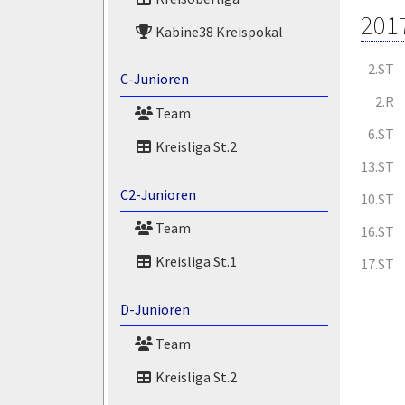
201
Kabine38 Kreispokal
2.ST
C-Junioren
2.R
Team
6.ST
Kreisliga St.2
13.ST
C2-Junioren
10.ST
Team
16.ST
Kreisliga St.1
17.ST
D-Junioren
Team
Kreisliga St.2