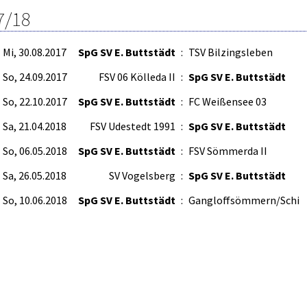
7/18
Mi, 30.08.2017
SpG SV E. Buttstädt
:
TSV Bilzingsleben
So, 24.09.2017
FSV 06 Kölleda II
:
SpG SV E. Buttstädt
So, 22.10.2017
SpG SV E. Buttstädt
:
FC Weißensee 03
Sa, 21.04.2018
FSV Udestedt 1991
:
SpG SV E. Buttstädt
So, 06.05.2018
SpG SV E. Buttstädt
:
FSV Sömmerda II
Sa, 26.05.2018
SV Vogelsberg
:
SpG SV E. Buttstädt
So, 10.06.2018
SpG SV E. Buttstädt
:
Gangloffsömmern/Schi