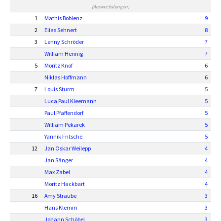
(Auswechslungen)
1
Mathis Boblenz
9
2
Elias Sehnert
8
3
Lenny Schröder
7
William Hennig
7
5
Moritz Knof
6
Niklas Hoffmann
6
7
Louis Sturm
5
Luca Paul Kleemann
5
Paul Pfaffendorf
5
William Pekarek
5
Yannik Fritsche
5
12
Jan Oskar Weilepp
4
Jan Sänger
4
Max Zabel
4
Moritz Hackbart
4
16
Amy Straube
3
Hans Klemm
3
Johann Schöbel
3