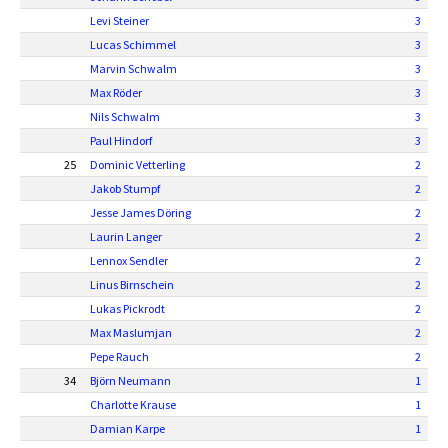
Levi Steiner
3
Lucas Schimmel
3
Marvin Schwalm
3
Max Röder
3
Nils Schwalm
3
Paul Hindorf
3
25
Dominic Vetterling
2
Jakob Stumpf
2
Jesse James Döring
2
Laurin Langer
2
Lennox Sendler
2
Linus Birnschein
2
Lukas Pickrodt
2
Max Maslumjan
2
Pepe Rauch
2
34
Björn Neumann
1
Charlotte Krause
1
Damian Karpe
1