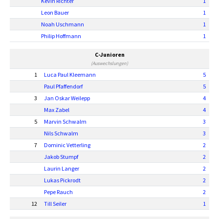
Kevin Richter
1
Leon Bauer
1
Noah Uschmann
1
Philip Hoffmann
1
C-Junioren
(Auswechslungen)
1
Luca Paul Kleemann
5
Paul Pfaffendorf
5
3
Jan Oskar Weilepp
4
Max Zabel
4
5
Marvin Schwalm
3
Nils Schwalm
3
7
Dominic Vetterling
2
Jakob Stumpf
2
Laurin Langer
2
Lukas Pickrodt
2
Pepe Rauch
2
12
Till Seiler
1