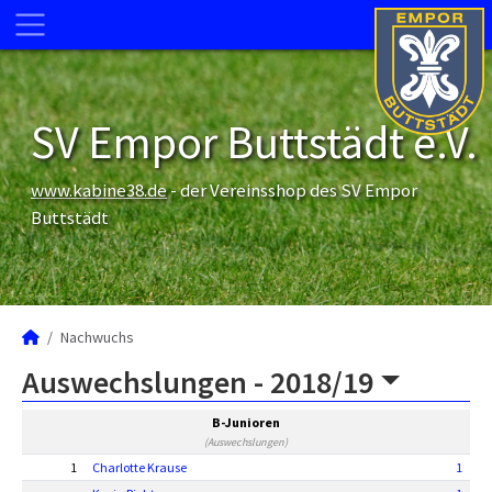
SV Empor Buttstädt e.V.
www.kabine38.de
- der Vereinsshop des SV Empor
Buttstädt
Nachwuchs
Auswechslungen -
2018/19
B-Junioren
(Auswechslungen)
1
Charlotte Krause
1