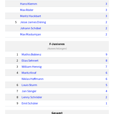
Hans Klemm
3
Max Röder
3
Moritz Hackbart
3
5
Jesse James Döring
2
Johann Schöbel
2
Max Maslumjan
2
F-Junioren
(Auswechslungen)
1
Mathis Boblenz
9
2
Elias Sehnert
8
3
William Hennig
7
4
Moritz Knof
6
Niklas Hoffmann
6
6
Louis Sturm
5
7
Jan Sänger
4
8
Lenny Schröder
2
9
Emil Schäler
1
Gesamt