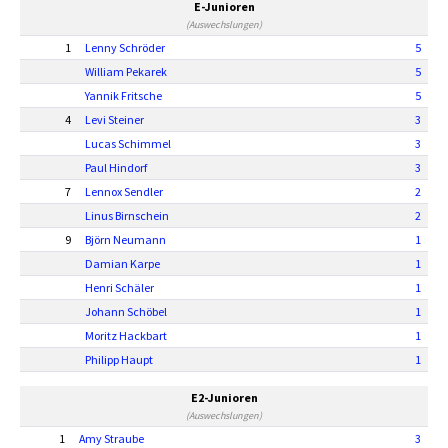
E-Junioren
(Auswechslungen)
1
Lenny Schröder
5
William Pekarek
5
Yannik Fritsche
5
4
Levi Steiner
3
Lucas Schimmel
3
Paul Hindorf
3
7
Lennox Sendler
2
Linus Birnschein
2
9
Björn Neumann
1
Damian Karpe
1
Henri Schäler
1
Johann Schöbel
1
Moritz Hackbart
1
Philipp Haupt
1
E2-Junioren
(Auswechslungen)
1
Amy Straube
3