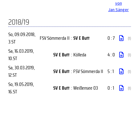
von
Jan Sänger
2018/19
So, 09.09.2018
,
FSV Sömmerda II
:
SV E Butt
0 : 7
(1)
3.ST
Sa, 16.03.2019
,
SV E Butt
:
Kölleda
4 : 0
(1)
10.ST
Sa, 30.03.2019
,
SV E Butt
:
FSV Sömmerda II
5 : 1
(1)
12.ST
So, 19.05.2019
,
SV E Butt
:
Weißensee 03
0 : 1
(1)
16.ST