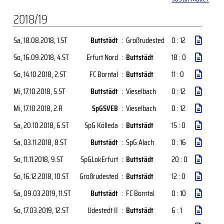
2018/19
Sa, 18.08.2018
, 1.ST
Buttstädt
:
Großrudested
0 : 12
So, 16.09.2018
, 4.ST
Erfurt Nord
:
Buttstädt
18 : 0
So, 14.10.2018
, 2.ST
FC Borntal
:
Buttstädt
11 : 0
Mi, 17.10.2018
, 5.ST
Buttstädt
:
Vieselbach
0 : 12
Mi, 17.10.2018
, 2.R
SpGSVEB
:
Vieselbach
0 : 12
Sa, 20.10.2018
, 6.ST
SpG Kölleda
:
Buttstädt
15 : 0
Sa, 03.11.2018
, 8.ST
Buttstädt
:
SpG Alach
0 : 16
So, 11.11.2018
, 9.ST
SpGLokErfurt
:
Buttstädt
20 : 0
So, 16.12.2018
, 10.ST
Großrudested
:
Buttstädt
12 : 0
Sa, 09.03.2019
, 11.ST
Buttstädt
:
FC Borntal
0 : 10
So, 17.03.2019
, 12.ST
Udestedt II
:
Buttstädt
6 : 1