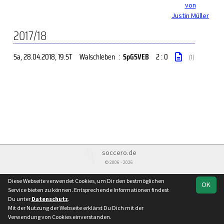
von
Justin Müller
2017/18
Sa, 28.04.2018
, 19.ST
Walschleben
:
SpGSVEB
2 : 0
(1)
soccero.de
© 2006 - 2026
Besucherstatistik
Impressum
Datenschutz
Diese Webseite verwendet Cookies, um Dir den bestmöglichen
OK
Service bieten zu können. Entsprechende Informationen findest
Du unter
Datenschutz
.
Mit der Nutzung der Webseite erklärst Du Dich mit der
Verwendung von Cookies einverstanden.