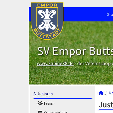
Sta
SV Empor Butts
www.kabine38.de
- der Vereinsshop
N
A-Junioren
Just
Team
Kreisoberliga