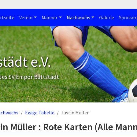
rtseite
Verein
Männer
Nachwuchs
Galerie
Sponsor
tädt e.V.
 des SV Empor Buttstädt
achwuchs
Ewige Tabelle
Justin Müller
in Müller : Rote Karten (Alle Man