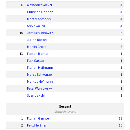
6
Alexander Rockel
3
Christian Dannehl
3
Marcel Aßmann
3
Steve Gollek
3
10
Jörn Schudrowitz
2
Julian Rockel
2
Martin Grobe
2
13
Fabian Richter
1
Falk Caspar
1
Florian Hoffmann
1
Marco Schwarze
1
Markus Hofmann
1
Peter Waniowsky
1
Sven Jakobi
1
Gesamt
(Einwechslungen)
1
Florian Gempe
18
2
Felix Meißner
15