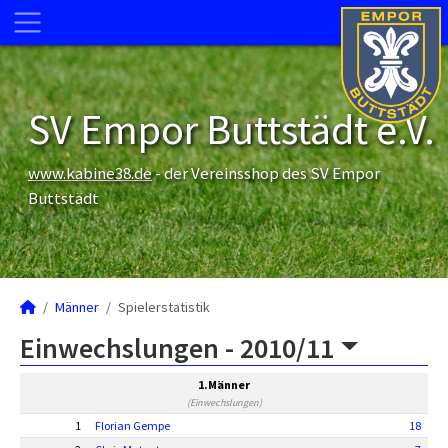
SV Empor Buttstädt e.V.
www.kabine38.de
- der Vereinsshop des SV Empor
Buttstädt
Männer
Spielerstatistik
Einwechslungen -
2010/11
1.Männer
(Einwechslungen)
1
Florian Gempe
18