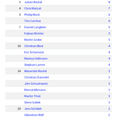
3
Julian Rockel
8
4
Chris Matzat
7
5
Phillip Risch
6
Tim Czichos
6
7
Daniel Langbein
5
Fabian Richter
5
Martin Grobe
5
10
Christian Beck
4
Eric Scherneck
4
Markus Hofmann
4
Stephan Lamm
4
14
Alexander Rockel
3
Christian Dannehl
3
Jörn Schudrowitz
3
Marcel Aßmann
3
Martin Thiel
3
Steve Gollek
3
20
Jens Schöbel
2
Sebastian Wolf
2