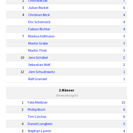
2
Chris Matzat
7
3
Julian Rockel
6
4
Christian Beck
4
Eric Scherneck
4
Fabian Richter
4
7
Markus Hofmann
3
Martin Grobe
3
Martin Thiel
3
10
Jens Schöbel
2
Sebastian Wolf
2
12
Jörn Schudrowitz
1
Ralf Granold
1
2.Männer
(Einwechslungen)
1
Felix Meißner
15
2
Phillip Risch
6
Tim Czichos
6
4
Daniel Langbein
5
5
Stephan Lamm
4