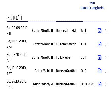
von
Daniel Langbein
2010/11
So, 05.09.2010
,
Buttst/Großb II
:
Rudersdorf/M
6 : 1
(1)
2.R
Sa, 11.09.2010
,
Buttst/Großb II
:
E.Frömmstedt
1 : 0
(1)
4.ST
So, 03.10.2010
,
Buttst/Großb II
:
TV Elxleben
3 : 1
(1)
AF
So, 10.10.2010
,
Eckst./Schl. II
:
Buttst/Großb II
0 : 2
(1)
7.ST
So, 24.10.2010
,
Rudersdorf/M
:
Buttst/Großb II
0 : 0
a.W.
(1)
9.ST