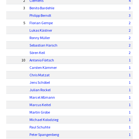
2
Clemens
4
3
Benito Bardehle
3
Philipp Berndt
3
5
Florian Gempe
2
Lukas Kästner
2
Ronny Müller
2
Sebastian Harsch
2
Sören Keil
2
10
Antonio Förtsch
1
Carsten Kämmer
1
Chris Matzat
1
Jens Schöbel
1
Julian Rockel
1
Marcel Aßmann
1
Marcus Keitel
1
Martin Grobe
1
Michael Kolodzieg
1
Paul Schuhte
1
Peter Spangenberg
1