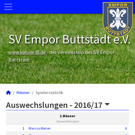
SV Empor Buttstädt e.V.
www.kabine38.de
- der Vereinsshop des SV Empor
Buttstädt
Männer
Spielerstatistik
Auswechslungen -
2016/17
1.Männer
(Auswechslungen)
1
Marcus Römer
6