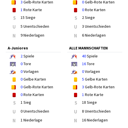
3
Gelb-Rote Karten
0
Gelb-Rote Karten
1
Rote Karte
0
Rote Karten
S
15 Siege
S
2 Siege
U
5 Unentschieden
U
3 Unentschieden
N
9 Niederlagen
N
6 Niederlagen
A-Junioren
ALLE MANNSCHAFTEN
2
Spiele
40
Spiele
0
Tore
16
Tore
0
Vorlagen
0
Vorlagen
0
Gelbe Karten
5
Gelbe Karten
0
Gelb-Rote Karten
3
Gelb-Rote Karten
0
Rote Karten
1
Rote Karte
S
1 Sieg
S
18 Siege
U
0 Unentschieden
U
8 Unentschieden
N
1 Niederlage
N
16 Niederlagen