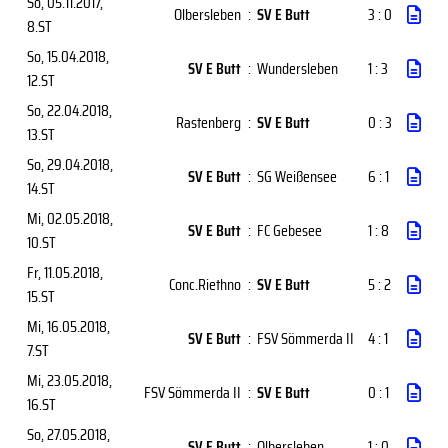
So, 05.11.2017
,
Olbersleben
:
SV E Butt
3 : 0
8.ST
So, 15.04.2018
,
SV E Butt
:
Wundersleben
1 : 3
12.ST
So, 22.04.2018
,
Rastenberg
:
SV E Butt
0 : 3
13.ST
So, 29.04.2018
,
SV E Butt
:
SG Weißensee
6 : 1
14.ST
Mi, 02.05.2018
,
SV E Butt
:
FC Gebesee
1 : 8
10.ST
Fr, 11.05.2018
,
Conc.Riethno
:
SV E Butt
5 : 2
15.ST
Mi, 16.05.2018
,
SV E Butt
:
FSV Sömmerda II
4 : 1
7.ST
Mi, 23.05.2018
,
FSV Sömmerda II
:
SV E Butt
0 : 1
16.ST
So, 27.05.2018
,
SV E Butt
:
Olbersleben
1 : 0