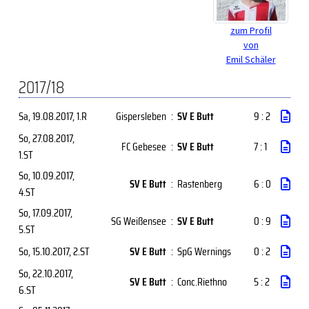
zum Profil
von
Emil Schäler
2017/18
Sa, 19.08.2017
, 1.R
Gispersleben
:
SV E Butt
9 : 2
So, 27.08.2017
,
FC Gebesee
:
SV E Butt
7 : 1
1.ST
So, 10.09.2017
,
SV E Butt
:
Rastenberg
6 : 0
4.ST
So, 17.09.2017
,
SG Weißensee
:
SV E Butt
0 : 9
5.ST
So, 15.10.2017
, 2.ST
SV E Butt
:
SpG Wernings
0 : 2
So, 22.10.2017
,
SV E Butt
:
Conc.Riethno
5 : 2
6.ST