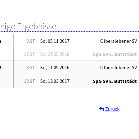
erige Ergebnisse
8
8.ST
So, 05.11.2017
Olberslebener SV
17.ST
So, 27.05.2018
SpG SV E. Buttstädt
7
3.ST
So, 11.09.2016
Olberslebener SV
12.ST
So, 12.03.2017
SpG SV E. Buttstädt
Zurück