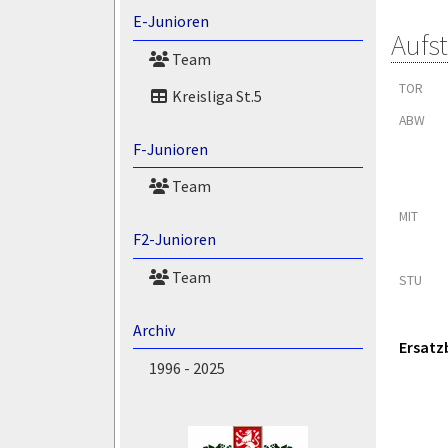
E-Junioren
Aufs
Team
TOR
Kreisliga St.5
ABW
F-Junioren
Team
MIT
F2-Junioren
Team
STU
Archiv
Ersatz
1996 - 2025