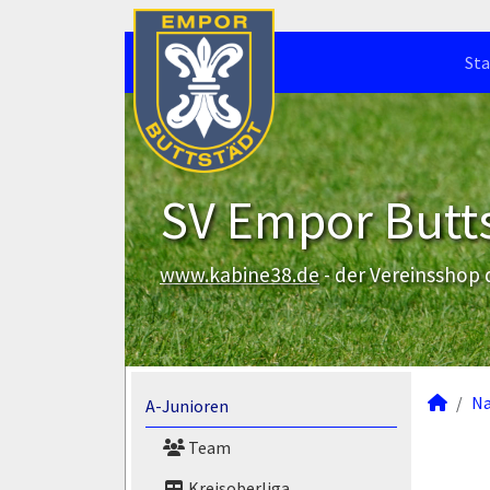
Sta
SV Empor Butts
www.kabine38.de
- der Vereinsshop
N
A-Junioren
Team
Kreisoberliga