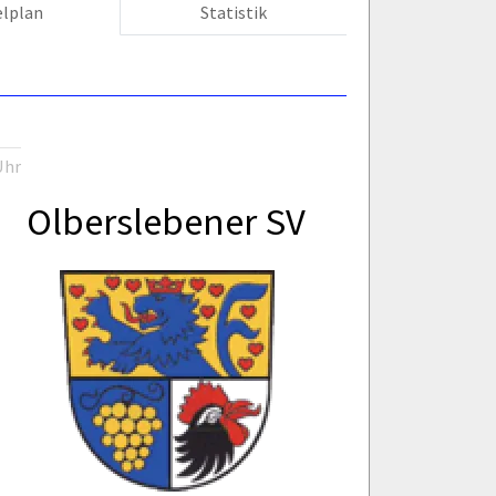
elplan
Statistik
Uhr
Olberslebener SV