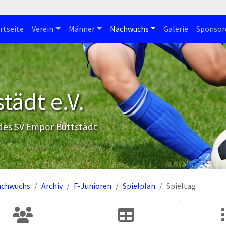
rtseite
Verein
Männer
Nachwuchs
Galerie
Sponsor
tädt e.V.
 des SV Empor Buttstädt
achwuchs
Archiv
F-Junioren
Spielplan
Spieltag