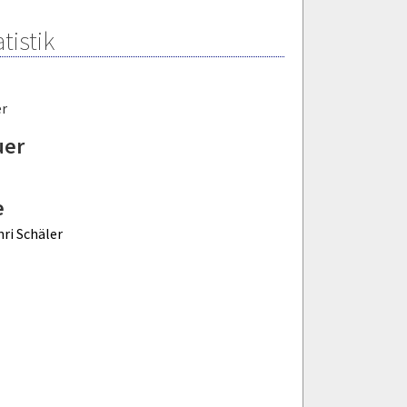
tistik
er
uer
e
ri Schäler