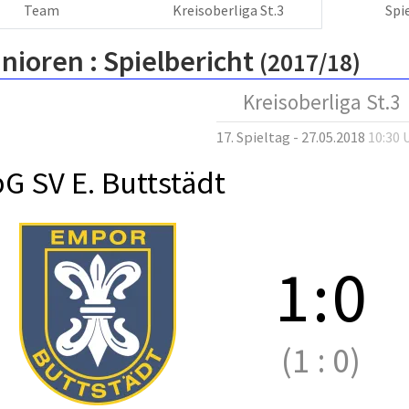
Team
Kreisoberliga St.3
Spi
nioren :
Spielbericht
(2017/18)
Kreisoberliga St.3
17. Spieltag - 27.05.2018
10:30 
G SV E. Buttstädt
1
:
0
(1
:
0)