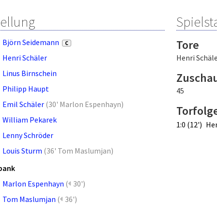
tellung
Spielsta
Björn Seidemann
Tore
C
Henri Schäler
Henri Schäl
Linus Birnschein
Zuscha
Philipp Haupt
45
Emil Schäler
(
30' Marlon Espenhayn
)
Torfolg
William Pekarek
1:0 (12')
Hen
Lenny Schröder
Louis Sturm
(
36' Tom Maslumjan
)
bank
Marlon Espenhayn
(
30')
Tom Maslumjan
(
36')