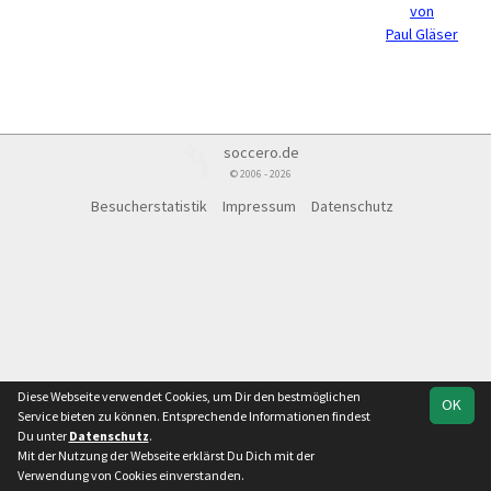
von
Paul Gläser
soccero.de
© 2006 - 2026
Besucherstatistik
Impressum
Datenschutz
Diese Webseite verwendet Cookies, um Dir den bestmöglichen
OK
Service bieten zu können. Entsprechende Informationen findest
Du unter
Datenschutz
.
Mit der Nutzung der Webseite erklärst Du Dich mit der
Verwendung von Cookies einverstanden.