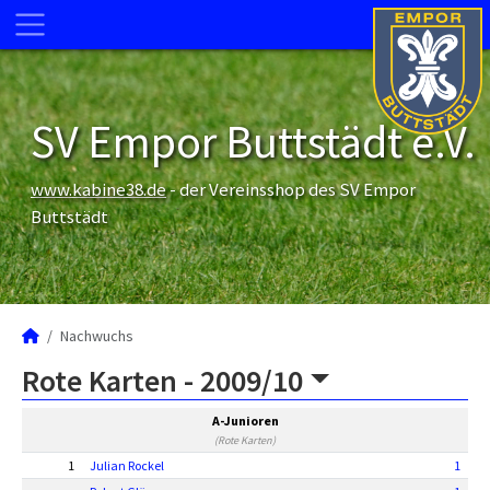
SV Empor Buttstädt e.V.
www.kabine38.de
- der Vereinsshop des SV Empor
Buttstädt
Nachwuchs
Rote Karten -
2009/10
A-Junioren
(Rote Karten)
1
Julian Rockel
1