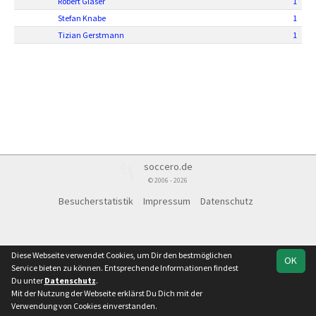
Robert Gläser
1
Stefan Knabe
1
Tizian Gerstmann
1
soccero.de
© 2006 - 2026
Besucherstatistik
Impressum
Datenschutz
Diese Webseite verwendet Cookies, um Dir den bestmöglichen
OK
Service bieten zu können. Entsprechende Informationen findest
Du unter
Datenschutz
.
Mit der Nutzung der Webseite erklärst Du Dich mit der
Verwendung von Cookies einverstanden.