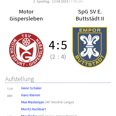
3. Spieltag - 12.04.2019
17:30 Uhr
Motor
SpG SV E.
Gispersleben
Buttstädt II
4
:
5
(2
:
4)
Aufstellung
Henri Schäler
TOR
Hans Klemm
ABW
Max Maslumjan
(
46' Hendrik Lange
)
Moritz Hackbart