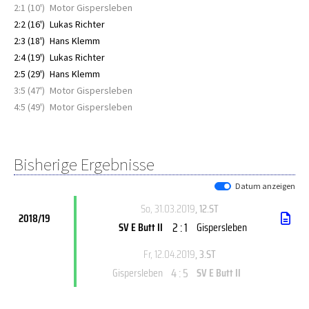
2:1 (10')
Motor Gispersleben
2:2 (16')
Lukas Richter
2:3 (18')
Hans Klemm
2:4 (19')
Lukas Richter
2:5 (29')
Hans Klemm
3:5 (47')
Motor Gispersleben
4:5 (49')
Motor Gispersleben
Bisherige Ergebnisse
Datum anzeigen
So, 31.03.2019
, 12.ST
2018/19
2 : 1
SV E Butt II
Gispersleben
Fr, 12.04.2019
, 3.ST
4 : 5
Gispersleben
SV E Butt II