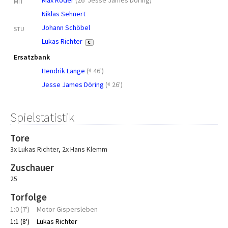
Max Röder
(
26' Jesse James Döring
)
MIT
Niklas Sehnert
Johann Schöbel
STU
Lukas Richter
C
Ersatzbank
Hendrik Lange
(
46')
Jesse James Döring
(
26')
Spielstatistik
Tore
3x Lukas Richter
,
2x Hans Klemm
Zuschauer
25
Torfolge
1:0 (7')
Motor Gispersleben
1:1 (8')
Lukas Richter