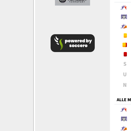
S
U
N
ALLE 