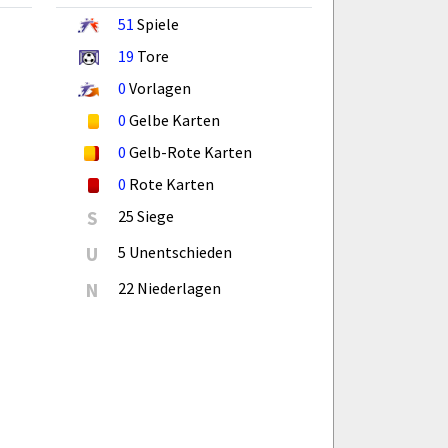
51
Spiele
19
Tore
0
Vorlagen
0
Gelbe Karten
0
Gelb-Rote Karten
0
Rote Karten
S
25 Siege
U
5 Unentschieden
N
22 Niederlagen