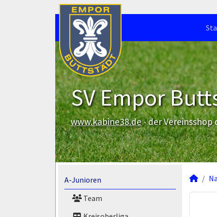
Sta
SV Empor Butts
www.kabine38.de
- der Vereinsshop
N
A-Junioren
Team
Kreisoberliga