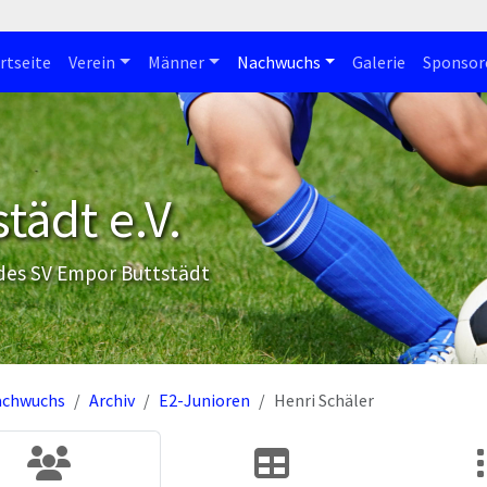
rtseite
Verein
Männer
Nachwuchs
Galerie
Sponsor
tädt e.V.
 des SV Empor Buttstädt
achwuchs
Archiv
E2-Junioren
Henri Schäler