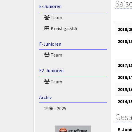
Saiso
E-Junioren
Team
Kreisliga St.5
2019/2
2018/1
F-Junioren
Team
2017/1
F2-Junioren
2016/1
Team
2015/1
Archiv
2014/1
1996 - 2025
Gesa
E-Juni