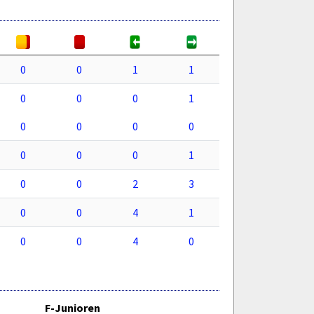
0
0
1
1
0
0
0
1
0
0
0
0
0
0
0
1
0
0
2
3
0
0
4
1
0
0
4
0
F-Junioren