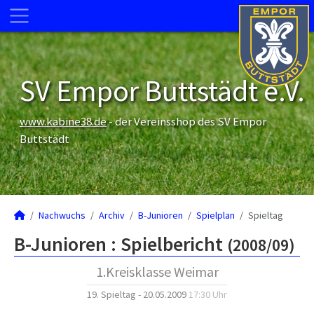
SV Empor Buttstädt e.V.
www.kabine38.de
- der Vereinsshop des SV Empor
Buttstädt
Nachwuchs
Archiv
B-Junioren
Spielplan
Spieltag
B-Junioren :
Spielbericht
(2008/09)
1.Kreisklasse Weimar
19. Spieltag - 20.05.2009
17:30 Uhr