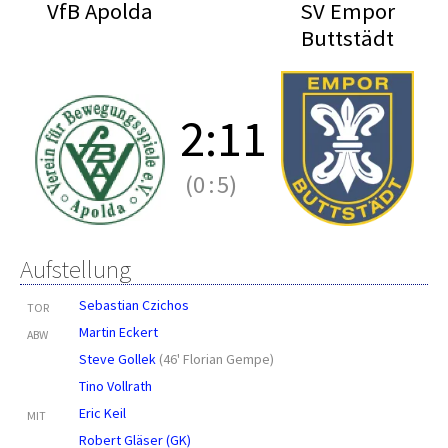
VfB Apolda
SV Empor
Buttstädt
2
:
11
(0
:
5)
Aufstellung
Sebastian Czichos
TOR
Martin Eckert
ABW
Steve Gollek
(
46' Florian Gempe
)
Tino Vollrath
Eric Keil
MIT
Robert Gläser (GK)