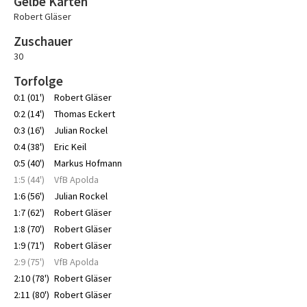
Gelbe Karten
Robert Gläser
Zuschauer
30
Torfolge
0:1 (01')
Robert Gläser
0:2 (14')
Thomas Eckert
0:3 (16')
Julian Rockel
0:4 (38')
Eric Keil
0:5 (40')
Markus Hofmann
1:5 (44')
VfB Apolda
1:6 (56')
Julian Rockel
1:7 (62')
Robert Gläser
1:8 (70')
Robert Gläser
1:9 (71')
Robert Gläser
2:9 (75')
VfB Apolda
2:10 (78')
Robert Gläser
2:11 (80')
Robert Gläser