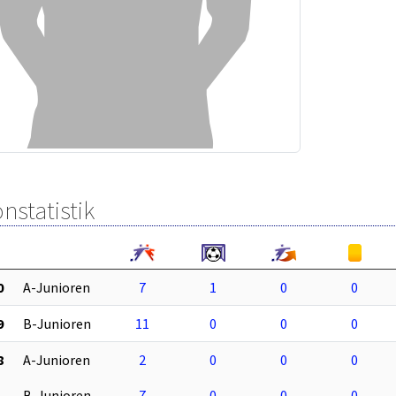
nstatistik
0
A-Junioren
7
1
0
0
9
B-Junioren
11
0
0
0
8
A-Junioren
2
0
0
0
B-Junioren
7
0
0
0