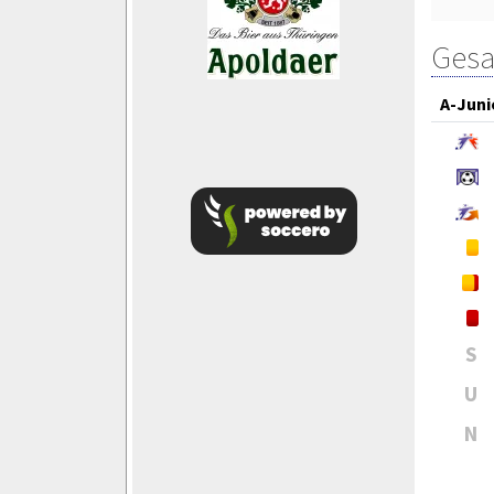
Gesa
A-Juni
S
U
N