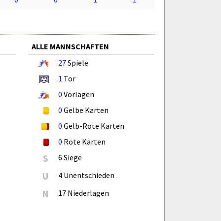
ALLE MANNSCHAFTEN
27
Spiele
1
Tor
0
Vorlagen
0
Gelbe Karten
0
Gelb-Rote Karten
0
Rote Karten
S
6 Siege
U
4 Unentschieden
N
17 Niederlagen