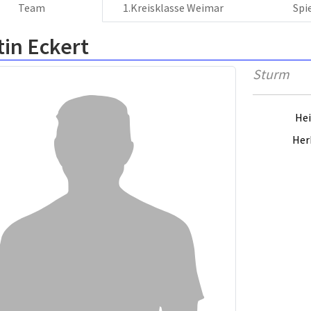
Team
1.Kreisklasse Weimar
Spi
in Eckert
Sturm
Hei
Her