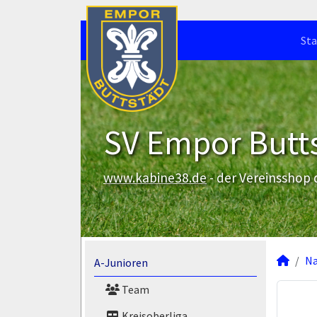
Sta
SV Empor Butts
www.kabine38.de
- der Vereinsshop
N
A-Junioren
Team
Kreisoberliga