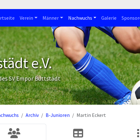
rtseite
Verein
Männer
Nachwuchs
Galerie
Sponsor
tädt e.V.
 des SV Empor Buttstädt
achwuchs
Archiv
B-Junioren
Martin Eckert