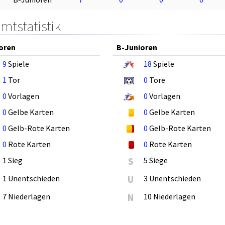
mtstatistik
oren
B-Junioren
9
Spiele
18
Spiele
1
Tor
0
Tore
0
Vorlagen
0
Vorlagen
0
Gelbe Karten
0
Gelbe Karten
0
Gelb-Rote Karten
0
Gelb-Rote Karten
0
Rote Karten
0
Rote Karten
1 Sieg
S
5 Siege
1 Unentschieden
U
3 Unentschieden
7 Niederlagen
N
10 Niederlagen