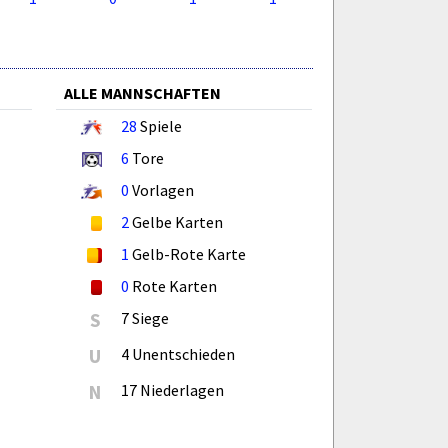
ALLE MANNSCHAFTEN
28
Spiele
6
Tore
0
Vorlagen
2
Gelbe Karten
1
Gelb-Rote Karte
0
Rote Karten
S
7 Siege
U
4 Unentschieden
N
17 Niederlagen