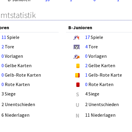
mtstatistik
oren
B-Junioren
11
Spiele
17
Spiele
2
Tore
4
Tore
0
Vorlagen
0
Vorlagen
0
Gelbe Karten
2
Gelbe Karten
0
Gelb-Rote Karten
1
Gelb-Rote Karte
0
Rote Karten
0
Rote Karten
3 Siege
S
4 Siege
2 Unentschieden
U
2 Unentschieden
6 Niederlagen
N
11 Niederlagen