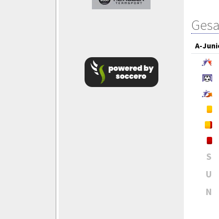
Gesa
A-Juni
S
U
N