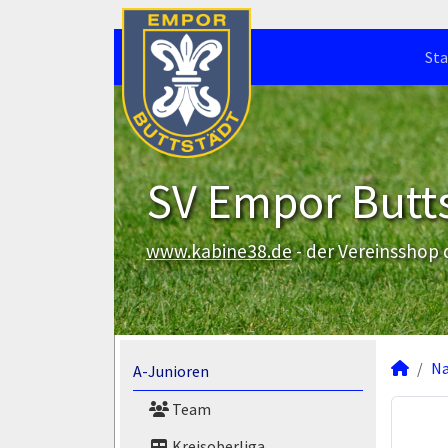
Sta
SV Empor Butts
www.kabine38.de
- der Vereinsshop
N
A-Junioren
Team
Kreisoberliga