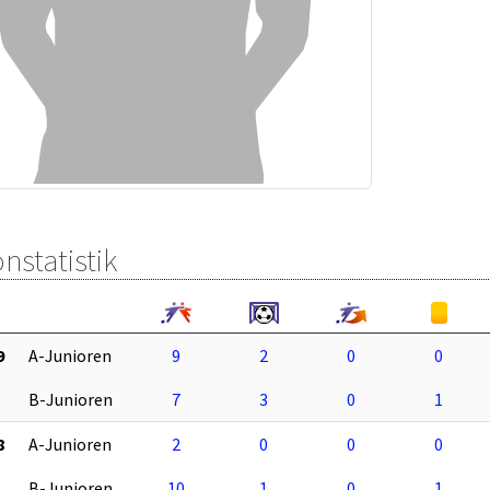
nstatistik
9
A-Junioren
9
2
0
0
B-Junioren
7
3
0
1
8
A-Junioren
2
0
0
0
B-Junioren
10
1
0
1