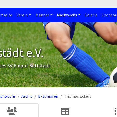
rtseite
Verein
Männer
Nachwuchs
Galerie
Sponsor
tädt e.V.
 des SV Empor Buttstädt
achwuchs
Archiv
B-Junioren
Thomas Eckert