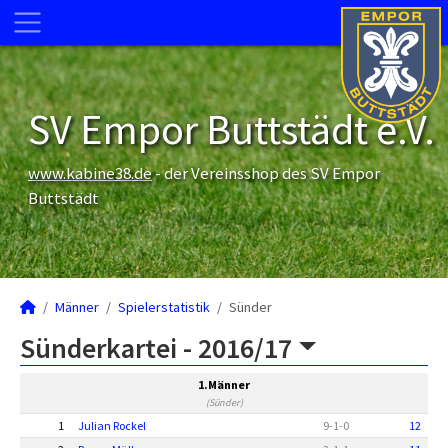
SV Empor Buttstädt e.V.
www.kabine38.de
- der Vereinsshop des SV Empor
Buttstädt
Männer
Spielerstatistik
Sünder
Sünderkartei -
2016/17
1.Männer
(Sünder)
1
Julian Rockel
9
-
1
-
0
12