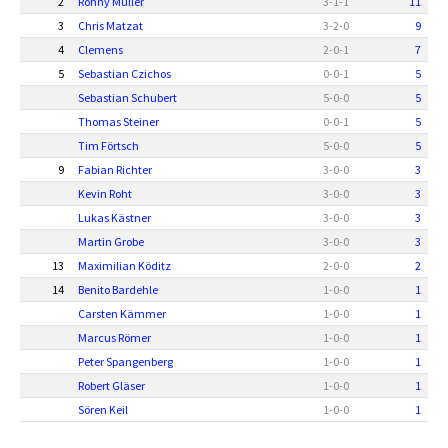
2
Ronny Müller
3
-
1
-
1
11
3
Chris Matzat
3
-
2
-
0
9
4
Clemens
2
-
0
-
1
7
5
Sebastian Czichos
0
-
0
-
1
5
Sebastian Schubert
5
-
0
-
0
5
Thomas Steiner
0
-
0
-
1
5
Tim Förtsch
5
-
0
-
0
5
9
Fabian Richter
3
-
0
-
0
3
Kevin Roht
3
-
0
-
0
3
Lukas Kästner
3
-
0
-
0
3
Martin Grobe
3
-
0
-
0
3
13
Maximilian Köditz
2
-
0
-
0
2
14
Benito Bardehle
1
-
0
-
0
1
Carsten Kämmer
1
-
0
-
0
1
Marcus Römer
1
-
0
-
0
1
Peter Spangenberg
1
-
0
-
0
1
Robert Gläser
1
-
0
-
0
1
Sören Keil
1
-
0
-
0
1