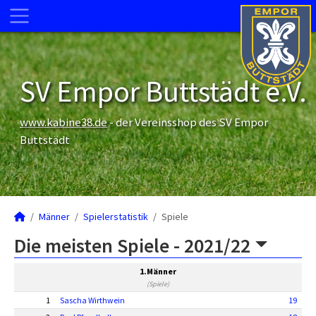
SV Empor Buttstädt e.V.
www.kabine38.de
- der Vereinsshop des SV Empor
Buttstädt
Männer
Spielerstatistik
Spiele
Die meisten Spiele -
2021/22
1.Männer
(Spiele)
1
Sascha Wirthwein
19