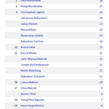
2
Paul Pfundheller
18
3
Philip Pfundheller
17
4
Christopher Lippich
15
Johannes Siebeneich
15
Julian Rockel
15
Manuel Rutz
15
Maximilian Köditz
15
Sebastian Czichos
15
10
Andre Feller
13
11
David Mäder
11
John-Manuel Menzel
11
Joseph Aschenbrenner
11
Moritz Roterberg
11
Sebastian Schubert
11
16
Lukas Mößner
10
17
Chris Matzat
9
Martin Thiel
9
19
Trong Hieu Nguyen
7
20
Hans-Hugo Werner
4