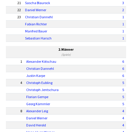
21
Sascha Blaurock
3
22
Daniel Werner
2
23
Christian Dannehl
1
Fabian Richter
1
Manfred Bauer
1
Sebastian Harsch
1
2.Männer
(Spiele)
1
Alexander Kötschau
6
Christian Dannehl
6
Justin Karpe
6
4
Christoph Eubling
5
Christoph Jentschura
5
Florian Gempe
5
Georg Kämmler
5
8
Alexander Leig
4
Daniel Werner
4
David Herold
4