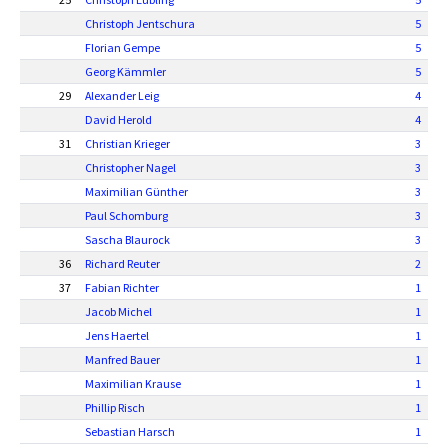
Christoph Jentschura
5
Florian Gempe
5
Georg Kämmler
5
29
Alexander Leig
4
David Herold
4
31
Christian Krieger
3
Christopher Nagel
3
Maximilian Günther
3
Paul Schomburg
3
Sascha Blaurock
3
36
Richard Reuter
2
37
Fabian Richter
1
Jacob Michel
1
Jens Haertel
1
Manfred Bauer
1
Maximilian Krause
1
Phillip Risch
1
Sebastian Harsch
1