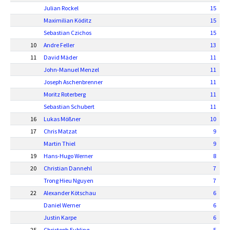
Julian Rockel
15
Maximilian Köditz
15
Sebastian Czichos
15
10
Andre Feller
13
11
David Mäder
11
John-Manuel Menzel
11
Joseph Aschenbrenner
11
Moritz Roterberg
11
Sebastian Schubert
11
16
Lukas Mößner
10
17
Chris Matzat
9
Martin Thiel
9
19
Hans-Hugo Werner
8
20
Christian Dannehl
7
Trong Hieu Nguyen
7
22
Alexander Kötschau
6
Daniel Werner
6
Justin Karpe
6
25
Christoph Eubling
5