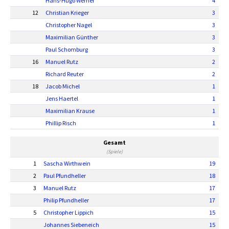
Hans-Hugo Werner
4
12
Christian Krieger
3
Christopher Nagel
3
Maximilian Günther
3
Paul Schomburg
3
16
Manuel Rutz
2
Richard Reuter
2
18
Jacob Michel
1
Jens Haertel
1
Maximilian Krause
1
Phillip Risch
1
Gesamt
(Spiele)
1
Sascha Wirthwein
19
2
Paul Pfundheller
18
3
Manuel Rutz
17
Philip Pfundheller
17
5
Christopher Lippich
15
Johannes Siebeneich
15