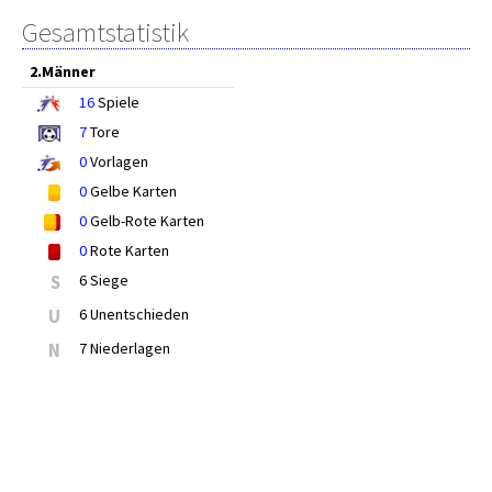
Gesamtstatistik
2.Männer
16
Spiele
7
Tore
0
Vorlagen
0
Gelbe Karten
0
Gelb-Rote Karten
0
Rote Karten
S
6 Siege
U
6 Unentschieden
N
7 Niederlagen