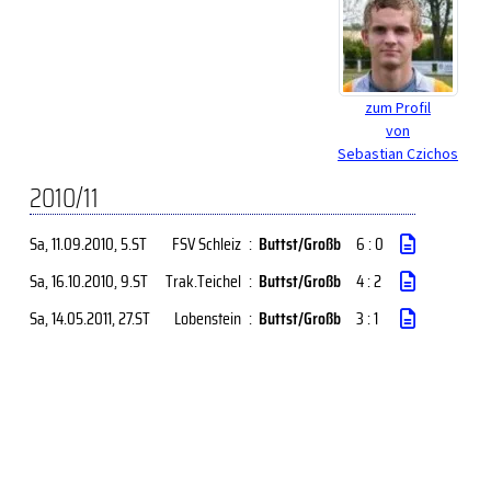
zum Profil
von
Sebastian Czichos
2010/11
Sa, 11.09.2010
, 5.ST
FSV Schleiz
:
Buttst/Großb
6 : 0
Sa, 16.10.2010
, 9.ST
Trak.Teichel
:
Buttst/Großb
4 : 2
Sa, 14.05.2011
, 27.ST
Lobenstein
:
Buttst/Großb
3 : 1