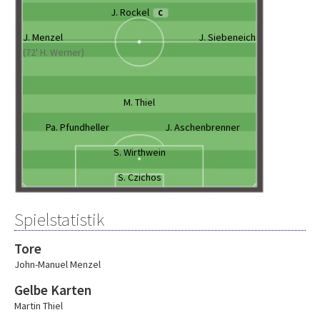
J. Rockel
C
J. Menzel
J. Siebeneich
(72' H. Werner)
M. Thiel
Pa. Pfundheller
J. Aschenbrenner
S. Wirthwein
S. Czichos
Spielstatistik
Tore
John-Manuel Menzel
Gelbe Karten
Martin Thiel