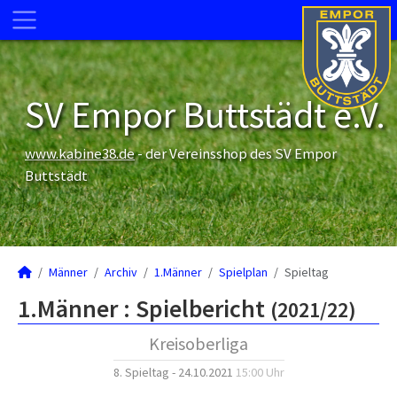
SV Empor Buttstädt e.V.
www.kabine38.de
- der Vereinsshop des SV Empor
Buttstädt
Männer
Archiv
1.Männer
Spielplan
Spieltag
1.Männer :
Spielbericht
(2021/22)
Kreisoberliga
8. Spieltag - 24.10.2021
15:00 Uhr