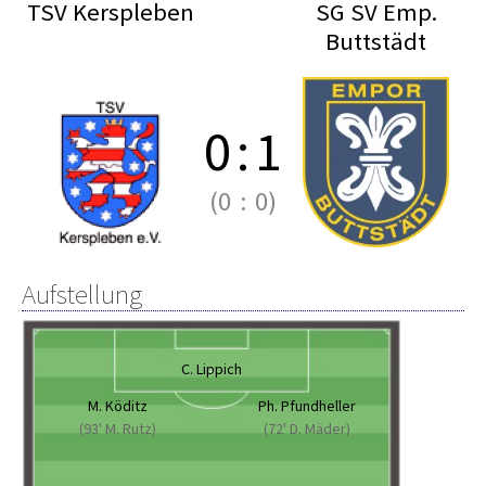
TSV Kerspleben
SG SV Emp.
Buttstädt
0
:
1
(0
:
0)
Aufstellung
C. Lippich
M. Köditz
Ph. Pfundheller
(93' M. Rutz)
(72' D. Mäder)