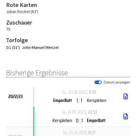
Rote Karten
Julian Rockel (83')
Zuschauer
75
Torfolge
0:1 (51')
John-Manuel Menzel
Bisherige Ergebnisse
Datum anzeigen
Sa, 29.10.2022
, 9.ST
2022/23
1 : 1
EmporButt
Kerspleben
So, 14.05.2023
, 22.ST
0 : 1
Kerspleben
EmporButt
So, 24.10.2021
, 8.ST