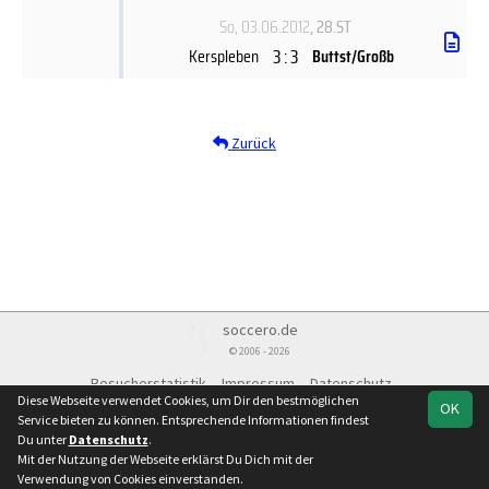
So, 03.06.2012
, 28.ST
3 : 3
Kerspleben
Buttst/Großb
Zurück
soccero.de
© 2006 - 2026
Besucherstatistik
Impressum
Datenschutz
Diese Webseite verwendet Cookies, um Dir den bestmöglichen
OK
Service bieten zu können. Entsprechende Informationen findest
Du unter
Datenschutz
.
Mit der Nutzung der Webseite erklärst Du Dich mit der
Team
Kreisoberliga
Spielplan
Statistik
Verwendung von Cookies einverstanden.