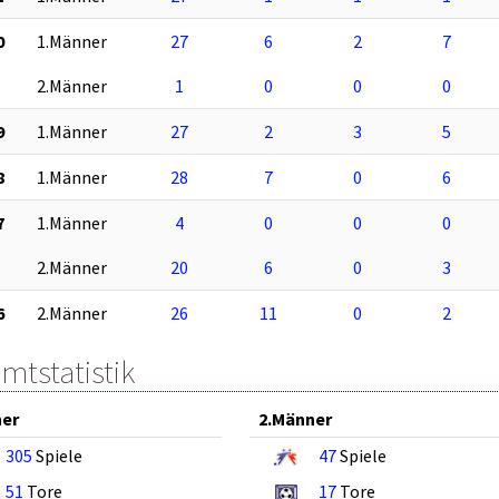
0
1.Männer
27
6
2
7
2.Männer
1
0
0
0
9
1.Männer
27
2
3
5
8
1.Männer
28
7
0
6
7
1.Männer
4
0
0
0
2.Männer
20
6
0
3
6
2.Männer
26
11
0
2
mtstatistik
ner
2.Männer
305
Spiele
47
Spiele
51
Tore
17
Tore