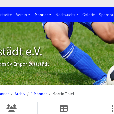
rtseite
Verein
Männer
Nachwuchs
Galerie
Sponsor
tädt e.V.
 des SV Empor Buttstädt
änner
Archiv
1.Männer
Martin Thiel