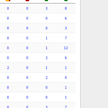
0
0
3
8
0
0
0
6
0
0
0
3
0
0
1
7
0
0
1
12
0
0
2
6
2
0
1
1
0
0
2
0
0
0
0
1
0
0
0
1
0
0
3
7