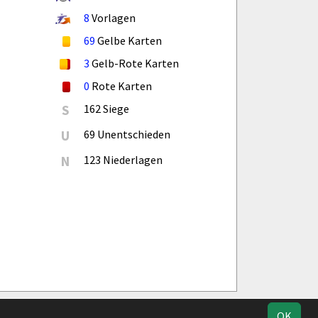
8
Vorlagen
69
Gelbe Karten
3
Gelb-Rote Karten
0
Rote Karten
S
162 Siege
U
69 Unentschieden
N
123 Niederlagen
ucherstatistik
Impressum
Datenschutz
OK