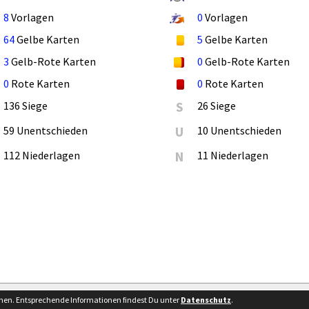
8
Vorlagen
0
Vorlagen
64
Gelbe Karten
5
Gelbe Karten
3
Gelb-Rote Karten
0
Gelb-Rote Karten
0
Rote Karten
0
Rote Karten
136 Siege
S
26 Siege
59 Unentschieden
U
10 Unentschieden
112 Niederlagen
N
11 Niederlagen
Bes
nnen. Entsprechende Informationen findest Du unter
Datenschutz
.