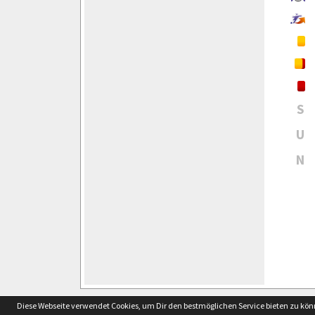
S
U
N
soccero.de
Diese Webseite verwendet Cookies, um Dir den bestmöglichen Service bieten zu kö