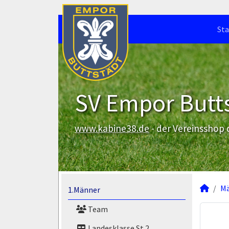
Sta
SV Empor Butts
www.kabine38.de
- der Vereinsshop
M
1.Männer
Team
Landesklasse St.2