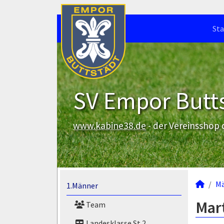
Sta
SV Empor Butts
www.kabine38.de
- der Vereinsshop
M
1.Männer
Mart
Team
Landesklasse St.2