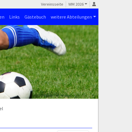
Vereinsseite
WM 2026
en
Links
Gästebuch
weitere Abteilungen
el