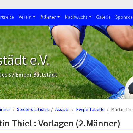
rtseite
Verein
Männer
Nachwuchs
Galerie
Sponsor
tädt e.V.
 des SV Empor Buttstädt
änner
Spielerstatistik
Assists
Ewige Tabelle
Martin Thi
in Thiel : Vorlagen (2.Männer)